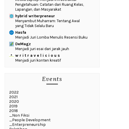
Pengetahuan: Catatan dari Ruang Kelas,
Lapangan, dan Masyarakat
hybrid writerpreneur
Menyambut Muharram: Tentang Awal
yang Tidak Selalu Baru
Hasfa
Menjadi Juri Lomba Menulis Resensi Buku
DeMagz
Menjadi juri esai dari jarak jauh
w r i t r a v e l i c i o u s
Menjadi juri konten kreatif
Events
2022
2021
2020
2019
2018
_Non Fiksi
_People Development
_Enterpreneurship