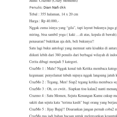
Judul: CrazMo (Crazy Moments)
Penulis:
Dian Nafi
dkk
Tebal : 355 halaman, 14 x 20 cm
Harga : Rp 40.000,-
Nggak cuma isinya yang “gila”, tapi layout bukunya juga g
miring, bisa sambil yoga ( kaki …di atas, kepala di bawah
penasaran? buktikan aja deh, beli bukunya!!
Satu lagi buku antologi yang memuat satu kisahku di anta
diikuti lebih dari 380 penulis dari berbagai wilayah di ind
Cerita dibagi menjadi 5 kategori.
CrazMo 1 : Malu? Nggak kenal tuh Ketika membaca kategor
kegunaan: penyelamat tubuh supaya nggak langsung jatuh k
CrazMo 2 : Tegang, Men! Siap2 tegang ketika membaca 
CrazMo 3 : Oh, co cwiit.. Siapkan tisu kalau2 nanti mena
Crazmo 4 : Satu Momen, Sejuta Kenangan Kamu cukup mem
sakiti dan sejuta kata “terima kasih” bagi orang yang berja
CrazMo 5 : Jijay Bajaj!! Disarankan jangan pernah coba2
CrazMo pas jadi bahan bacaan untuk melenyapkan kesunt