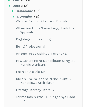
►
2016
(333)
▼
2015
(143)
►
Desember
(37)
▼
November
(91)
Wisata Kuliner Di Festival Demak
When You Think Something, Think The
Opposite
Deg-degan Itu Penting
Being Professional
#ngemilbaca Spiritual Parenting
PLG Centre Point Dan Ribuan Songket
Menuju Warisan...
Fashion Ala-Ala DN
Kuliah Umum TechnoPreneur Untuk
Mahasiswa Arsitektur
Literary, literacy, literally
Terima Kasih Atas Dukungannya Pada
Gus