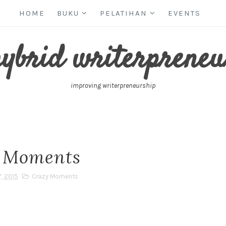
HOME
BUKU
PELATIHAN
EVENTS
hybrid writerpreneu
improving writerpreneurship
 Moments
, 2015
Crazy Moments