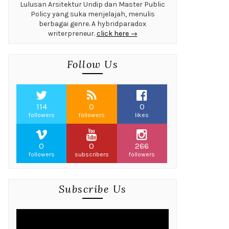
Lulusan Arsitektur Undip dan Master Public
Policy yang suka menjelajah, menulis
berbagai genre. A hybridparadox
writerpreneur.
click here →
Follow Us
114
0
0
followers
followers
likes
0
0
266
followers
subscribers
followers
Subscribe Us