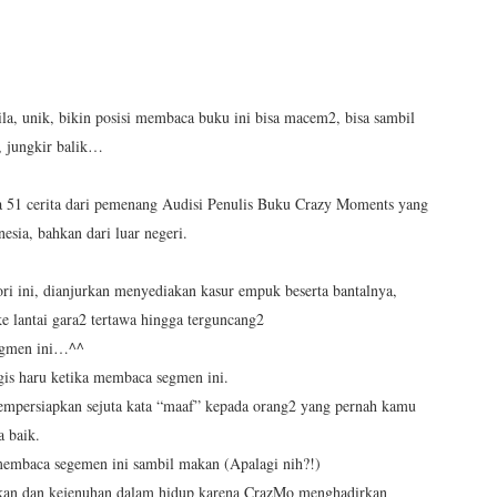
ila, unik, bikin posisi membaca buku ini bisa macem2, bisa sambil
), jungkir balik…
ra 51 cerita dari pemenang Audisi Penulis Buku Crazy Moments yang
onesia, bahkan dari luar negeri.
i ini, dianjurkan menyediakan kasur empuk beserta bantalnya,
e lantai gara2 tertawa hingga terguncang2
segmen ini…^^
ngis haru ketika membaca segmen ini.
persiapkan sejuta kata “maaf” kepada orang2 yang pernah kamu
sa baik.
 membaca segemen ini sambil makan (Apalagi nih?!)
ukan dan kejenuhan dalam hidup karena CrazMo menghadirkan