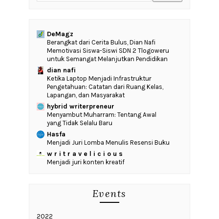
DeMagz
‎Berangkat dari Cerita Bulus, Dian Nafi
Memotivasi Siswa-Siswi SDN 2 Tlogoweru
untuk Semangat Melanjutkan Pendidikan
dian nafi
Ketika Laptop Menjadi Infrastruktur
Pengetahuan: Catatan dari Ruang Kelas,
Lapangan, dan Masyarakat
hybrid writerpreneur
Menyambut Muharram: Tentang Awal
yang Tidak Selalu Baru
Hasfa
Menjadi Juri Lomba Menulis Resensi Buku
w r i t r a v e l i c i o u s
Menjadi juri konten kreatif
Events
2022