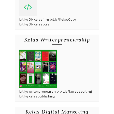
bit.ly/DNkelasfilm bit.ly/KelasCopy
bit.ly/DNkelaspuisi
Kelas Writerpreneurship
bit.ly/writerpreneurship bit.ly/kursusediting
bit.ly/kelaspublishing
Kelas Digital Marketing