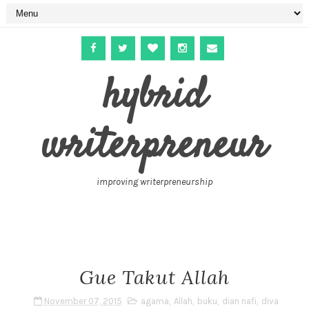
hybrid
writerpreneur
improving writerpreneurship
Gue Takut Allah
November 07, 2015
agama
,
Allah
,
buku
,
dian nafi
,
diva