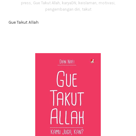
press
,
Gue Takut Allah
,
karyaDN
,
keislaman
,
motivasi
,
pengembangan diri
,
takut
Gue Takut Allah