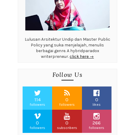
Lulusan Arsitektur Undip dan Master Public
Policy yang suka menjelajah, menulis
berbagai genre. A hybridparadox
writerpreneur.
click here →
Follow Us
114
0
0
followers
followers
likes
0
0
266
followers
subscribers
followers