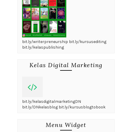
bit.ly/writerpreneurship bit.ly/kursusediting
bit.ly/kelaspublishing
Kelas Digital Marketing
bit.ly/kelasdigitalmarketingDN
bit.ly/DNkelasblog bit.ly/kursusblogtobook
Menu Widget