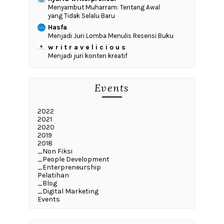
Menyambut Muharram: Tentang Awal
yang Tidak Selalu Baru
Hasfa
Menjadi Juri Lomba Menulis Resensi Buku
w r i t r a v e l i c i o u s
Menjadi juri konten kreatif
Events
2022
2021
2020
2019
2018
_Non Fiksi
_People Development
_Enterpreneurship
Pelatihan
_Blog
_Digital Marketing
Events