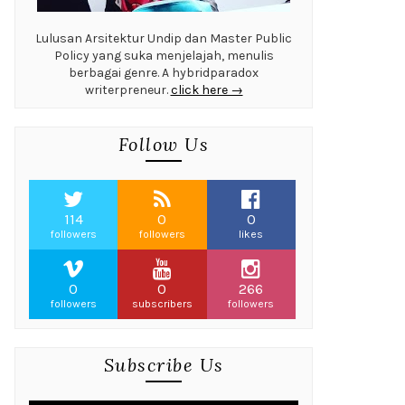
Lulusan Arsitektur Undip dan Master Public
Policy yang suka menjelajah, menulis
berbagai genre. A hybridparadox
writerpreneur.
click here →
Follow Us
114
0
0
followers
followers
likes
0
0
266
followers
subscribers
followers
Subscribe Us