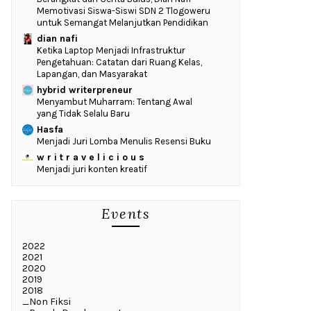
Memotivasi Siswa-Siswi SDN 2 Tlogoweru
untuk Semangat Melanjutkan Pendidikan
dian nafi
Ketika Laptop Menjadi Infrastruktur
Pengetahuan: Catatan dari Ruang Kelas,
Lapangan, dan Masyarakat
hybrid writerpreneur
Menyambut Muharram: Tentang Awal
yang Tidak Selalu Baru
Hasfa
Menjadi Juri Lomba Menulis Resensi Buku
w r i t r a v e l i c i o u s
Menjadi juri konten kreatif
Events
2022
2021
2020
2019
2018
_Non Fiksi