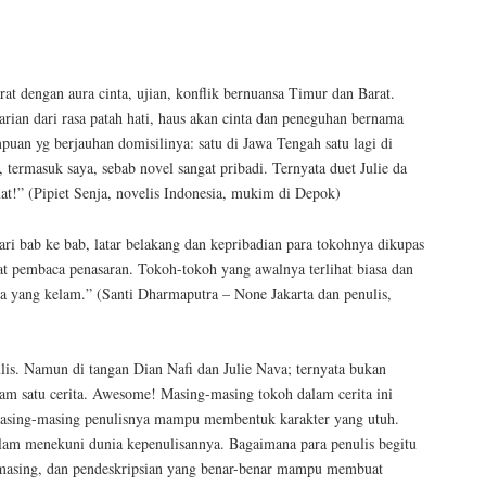
at dengan aura cinta, ujian, konflik bernuansa Timur dan Barat.
arian dari rasa patah hati, haus akan cinta dan peneguhan bernama
puan yg berjauhan domisilinya: satu di Jawa Tengah satu lagi di
ermasuk saya, sebab novel sangat pribadi. Ternyata duet Julie da
at!” (Pipiet Senja, novelis Indonesia, mukim di Depok)
ri bab ke bab, latar belakang dan kepribadian para tokohnya dikupas
t pembaca penasaran. Tokoh-tokoh yang awalnya terlihat biasa dan
a yang kelam.” (Santi Dharmaputra – None Jakarta dan penulis,
is. Namun di tangan Dian Nafi dan Julie Nava; ternyata bukan
am satu cerita. Awesome! Masing-masing tokoh dalam cerita ini
, masing-masing penulisnya mampu membentuk karakter yang utuh.
 dalam menekuni dunia kepenulisannya. Bagaimana para penulis begitu
masing, dan pendeskripsian yang benar-benar mampu membuat