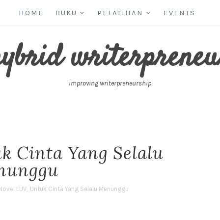
HOME
BUKU
PELATIHAN
EVENTS
hybrid writerpreneu
improving writerpreneurship
k Cinta Yang Selalu
nunggu
Novel LUV
,
Untuk Cinta Yang Selalu Menunggu