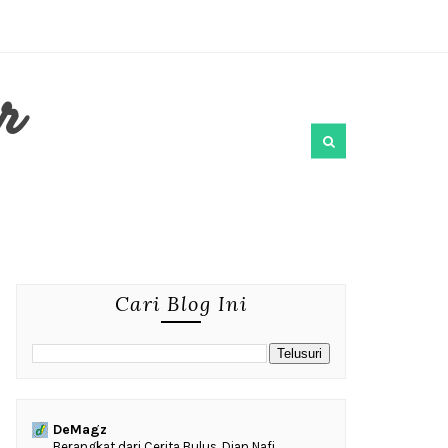
r
Cari Blog Ini
DeMagz
‎Berangkat dari Cerita Bulus, Dian Nafi