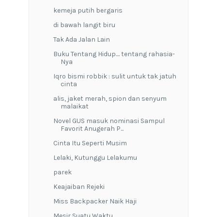
kemeja putih bergaris
di bawah langit biru
Tak Ada Jalan Lain
Buku Tentang Hidup.... tentang rahasia-
Nya
Iqro bismi robbik : sulit untuk tak jatuh
cinta
alis, jaket merah, spion dan senyum
malaikat
Novel GUS masuk nominasi Sampul
Favorit Anugerah P...
Cinta Itu Seperti Musim
Lelaki, Kutunggu Lelakumu
parek
Keajaiban Rejeki
Miss Backpacker Naik Haji
Mesir Suatu Waktu