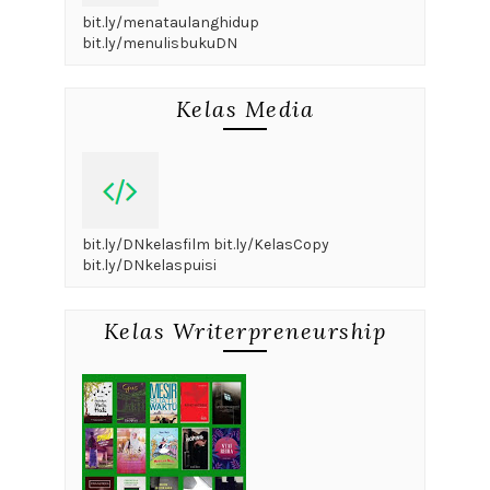
bit.ly/menataulanghidup
bit.ly/menulisbukuDN
Kelas Media
bit.ly/DNkelasfilm bit.ly/KelasCopy
bit.ly/DNkelaspuisi
Kelas Writerpreneurship