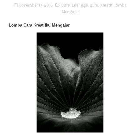
November 17, 2015
Cara
,
Erlangga
,
guru
,
Kreatif
,
lomba
,
Mengajar
Lomba Cara Kreatifku Mengajar