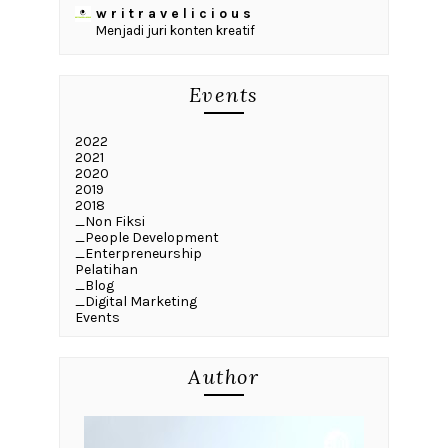
w r i t r a v e l i c i o u s
Menjadi juri konten kreatif
Events
2022
2021
2020
2019
2018
_Non Fiksi
_People Development
_Enterpreneurship
Pelatihan
_Blog
_Digital Marketing
Events
Author