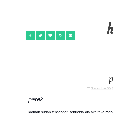
November 05, 
parek
iqomah sudah terdengar. sehingga dia akhirnya menga