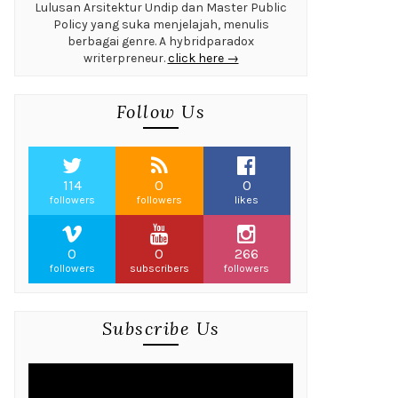
Lulusan Arsitektur Undip dan Master Public
Policy yang suka menjelajah, menulis
berbagai genre. A hybridparadox
writerpreneur.
click here →
Follow Us
114
0
0
followers
followers
likes
0
0
266
followers
subscribers
followers
Subscribe Us