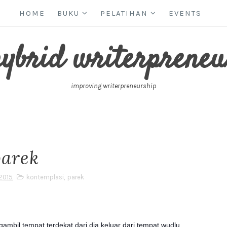
HOME
BUKU
PELATIHAN
EVENTS
hybrid writerpreneu
improving writerpreneurship
parek
2015
kontemplasi
,
parek
mbil tempat terdekat dari dia keluar dari tempat wudlu.