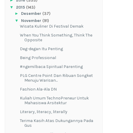
►
2016
(333)
▼
2015
(143)
►
Desember
(37)
▼
November
(91)
Wisata Kuliner Di Festival Demak
When You Think Something, Think The
Opposite
Deg-degan Itu Penting
Being Professional
#ngemilbaca Spiritual Parenting
PLG Centre Point Dan Ribuan Songket
Menuju Warisan...
Fashion Ala-Ala DN
Kuliah Umum TechnoPreneur Untuk
Mahasiswa Arsitektur
Literary, literacy, literally
Terima Kasih Atas Dukungannya Pada
Gus