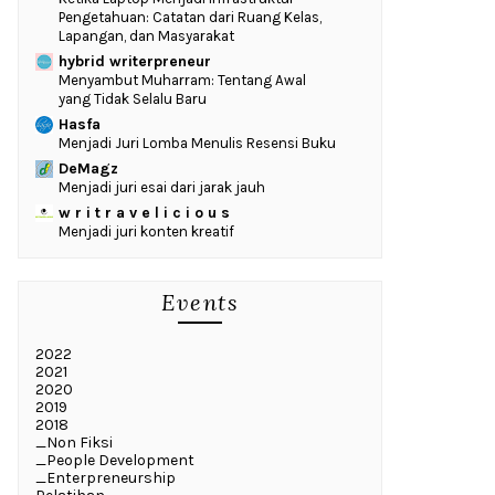
Pengetahuan: Catatan dari Ruang Kelas,
Lapangan, dan Masyarakat
hybrid writerpreneur
Menyambut Muharram: Tentang Awal
yang Tidak Selalu Baru
Hasfa
Menjadi Juri Lomba Menulis Resensi Buku
DeMagz
Menjadi juri esai dari jarak jauh
w r i t r a v e l i c i o u s
Menjadi juri konten kreatif
Events
2022
2021
2020
2019
2018
_Non Fiksi
_People Development
_Enterpreneurship