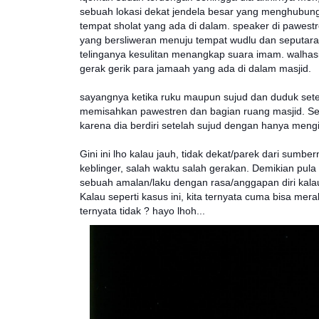
sebuah lokasi dekat jendela besar yang menghubung
tempat sholat yang ada di dalam. speaker di pawest
yang bersliweran menuju tempat wudlu dan seputa
telinganya kesulitan menangkap suara imam. walhas
gerak gerik para jamaah yang ada di dalam masjid.
sayangnya ketika ruku maupun sujud dan duduk sete
memisahkan pawestren dan bagian ruang masjid. S
karena dia berdiri setelah sujud dengan hanya mengi
Gini ini lho kalau jauh, tidak dekat/parek dari sumb
keblinger, salah waktu salah gerakan. Demikian pula h
sebuah amalan/laku dengan rasa/anggapan diri kalau
Kalau seperti kasus ini, kita ternyata cuma bisa m
ternyata tidak ? hayo lhoh...