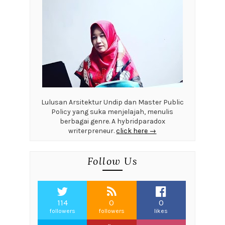
Lulusan Arsitektur Undip dan Master Public
Policy yang suka menjelajah, menulis
berbagai genre. A hybridparadox
writerpreneur.
click here →
Follow Us
114
0
0
followers
followers
likes