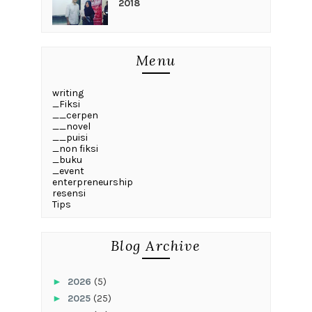
2018
Menu
writing
_Fiksi
__cerpen
__novel
__puisi
_non fiksi
_buku
_event
enterpreneurship
resensi
Tips
Blog Archive
►
2026
(5)
►
2025
(25)