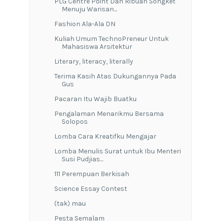
PLG Centre Point Dan Ribuan Songket
Menuju Warisan...
Fashion Ala-Ala DN
Kuliah Umum TechnoPreneur Untuk
Mahasiswa Arsitektur
Literary, literacy, literally
Terima Kasih Atas Dukungannya Pada
Gus
Pacaran Itu Wajib Buatku
Pengalaman Menarikmu Bersama
Solopos
Lomba Cara Kreatifku Mengajar
Lomba Menulis Surat untuk Ibu Menteri
Susi Pudjias...
111 Perempuan Berkisah
Science Essay Contest
(tak) mau
Pesta Semalam