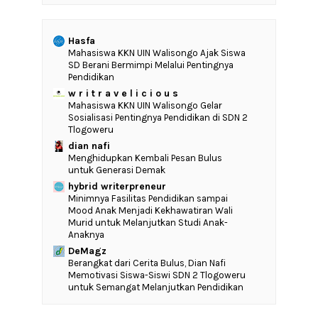
Hasfa
Mahasiswa KKN UIN Walisongo Ajak Siswa
SD Berani Bermimpi Melalui Pentingnya
Pendidikan
w r i t r a v e l i c i o u s
Mahasiswa KKN UIN Walisongo Gelar
Sosialisasi Pentingnya Pendidikan di SDN 2
Tlogoweru
dian nafi
Menghidupkan Kembali Pesan Bulus
untuk Generasi Demak
hybrid writerpreneur
‎Minimnya Fasilitas Pendidikan sampai
Mood Anak Menjadi Kekhawatiran Wali
Murid untuk Melanjutkan Studi Anak-
Anaknya
DeMagz
‎Berangkat dari Cerita Bulus, Dian Nafi
Memotivasi Siswa-Siswi SDN 2 Tlogoweru
untuk Semangat Melanjutkan Pendidikan