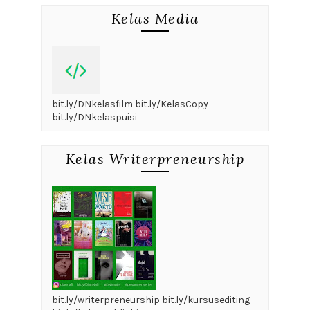
Kelas Media
bit.ly/DNkelasfilm bit.ly/KelasCopy
bit.ly/DNkelaspuisi
Kelas Writerpreneurship
bit.ly/writerpreneurship bit.ly/kursusediting