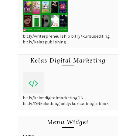
bit.ly/writerpreneurship bit.ly/kursusediting
bit.ly/kelaspublishing
Kelas Digital Marketing
bit.ly/kelasdigitalmarketingDN
bit.ly/DNkelasblog bit.ly/kursusblogtobook
Menu Widget