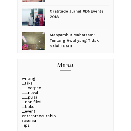
Gratitude Jurnal #DNEvents
2018
Menyambut Muharram:
Tentang Awal yang Tidak
Selalu Baru
Menu
writing
_Fiksi
__cerpen
__novel
__puisi
_non fiksi
_buku
_event
enterpreneurship
resensi
Tips