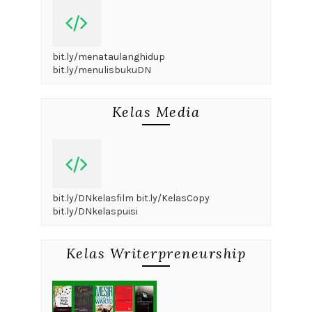
bit.ly/menataulanghidup
bit.ly/menulisbukuDN
Kelas Media
bit.ly/DNkelasfilm bit.ly/KelasCopy
bit.ly/DNkelaspuisi
Kelas Writerpreneurship