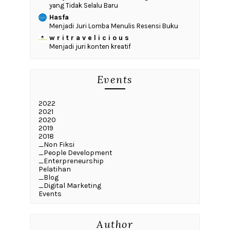
yang Tidak Selalu Baru
Hasfa
Menjadi Juri Lomba Menulis Resensi Buku
w r i t r a v e l i c i o u s
Menjadi juri konten kreatif
Events
2022
2021
2020
2019
2018
_Non Fiksi
_People Development
_Enterpreneurship
Pelatihan
_Blog
_Digital Marketing
Events
Author