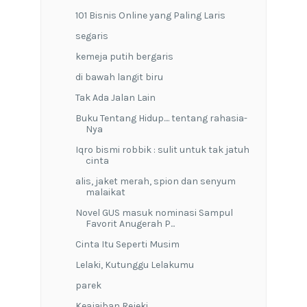
101 Bisnis Online yang Paling Laris
segaris
kemeja putih bergaris
di bawah langit biru
Tak Ada Jalan Lain
Buku Tentang Hidup.... tentang rahasia-
Nya
Iqro bismi robbik : sulit untuk tak jatuh
cinta
alis, jaket merah, spion dan senyum
malaikat
Novel GUS masuk nominasi Sampul
Favorit Anugerah P...
Cinta Itu Seperti Musim
Lelaki, Kutunggu Lelakumu
parek
Keajaiban Rejeki