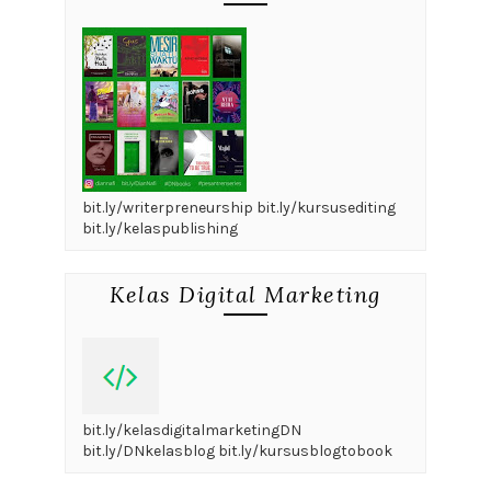
bit.ly/writerpreneurship bit.ly/kursusediting
bit.ly/kelaspublishing
Kelas Digital Marketing
bit.ly/kelasdigitalmarketingDN
bit.ly/DNkelasblog bit.ly/kursusblogtobook