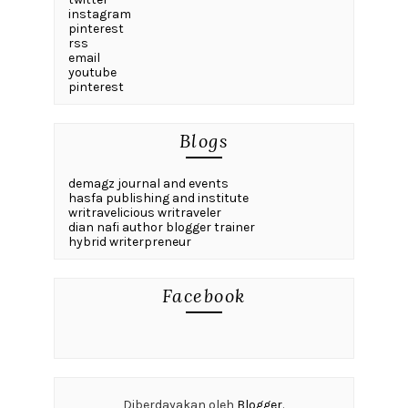
instagram
pinterest
rss
email
youtube
pinterest
Blogs
demagz journal and events
hasfa publishing and institute
writravelicious writraveler
dian nafi author blogger trainer
hybrid writerpreneur
Facebook
Diberdayakan oleh
Blogger
.