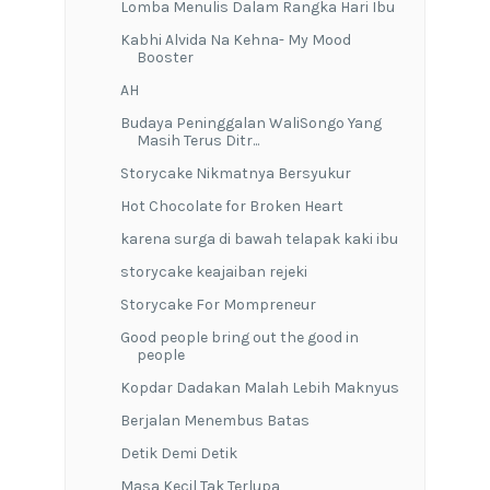
Lomba Menulis Dalam Rangka Hari Ibu
Kabhi Alvida Na Kehna- My Mood
Booster
AH
Budaya Peninggalan WaliSongo Yang
Masih Terus Ditr...
Storycake Nikmatnya Bersyukur
Hot Chocolate for Broken Heart
karena surga di bawah telapak kaki ibu
storycake keajaiban rejeki
Storycake For Mompreneur
Good people bring out the good in
people
Kopdar Dadakan Malah Lebih Maknyus
Berjalan Menembus Batas
Detik Demi Detik
Masa Kecil Tak Terlupa