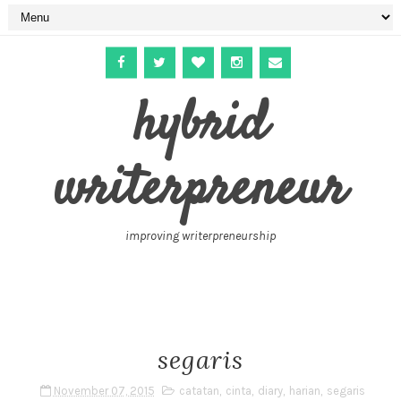
hybrid
writerpreneur
improving writerpreneurship
segaris
November 07, 2015
catatan
,
cinta
,
diary
,
harian
,
segaris