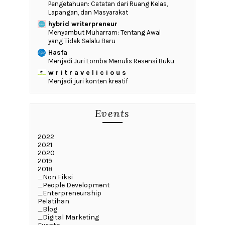
Pengetahuan: Catatan dari Ruang Kelas,
Lapangan, dan Masyarakat
hybrid writerpreneur
Menyambut Muharram: Tentang Awal
yang Tidak Selalu Baru
Hasfa
Menjadi Juri Lomba Menulis Resensi Buku
w r i t r a v e l i c i o u s
Menjadi juri konten kreatif
Events
2022
2021
2020
2019
2018
_Non Fiksi
_People Development
_Enterpreneurship
Pelatihan
_Blog
_Digital Marketing