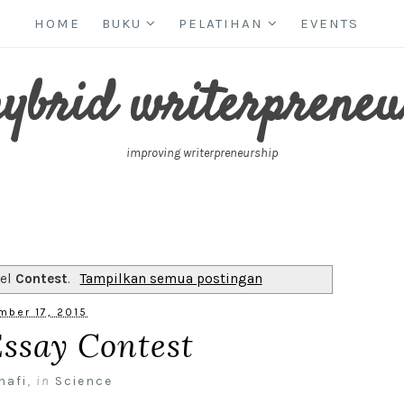
HOME
BUKU
PELATIHAN
EVENTS
hybrid writerpreneu
improving writerpreneurship
bel
Contest
.
Tampilkan semua postingan
mber 17, 2015
Essay Contest
nafi
,
in
Science