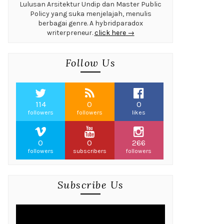
Lulusan Arsitektur Undip dan Master Public
Policy yang suka menjelajah, menulis
berbagai genre. A hybridparadox
writerpreneur.
click here →
Follow Us
114
0
0
followers
followers
likes
0
0
266
followers
subscribers
followers
Subscribe Us