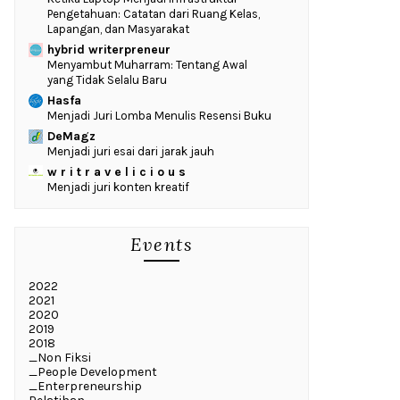
Pengetahuan: Catatan dari Ruang Kelas,
Lapangan, dan Masyarakat
hybrid writerpreneur
Menyambut Muharram: Tentang Awal
yang Tidak Selalu Baru
Hasfa
Menjadi Juri Lomba Menulis Resensi Buku
DeMagz
Menjadi juri esai dari jarak jauh
w r i t r a v e l i c i o u s
Menjadi juri konten kreatif
Events
2022
2021
2020
2019
2018
_Non Fiksi
_People Development
_Enterpreneurship