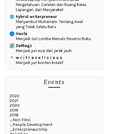
Pengetahuan: Catatan dari Ruang Kelas,
Lapangan, dan Masyarakat
hybrid writerpreneur
Menyambut Muharram: Tentang Awal
yang Tidak Selalu Baru
Hasfa
Menjadi Juri Lomba Menulis Resensi Buku
DeMagz
Menjadi juri esai dari jarak jauh
w r i t r a v e l i c i o u s
Menjadi juri konten kreatif
Events
2022
2021
2020
2019
2018
_Non Fiksi
_People Development
_Enterpreneurship