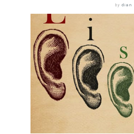
by
dian 