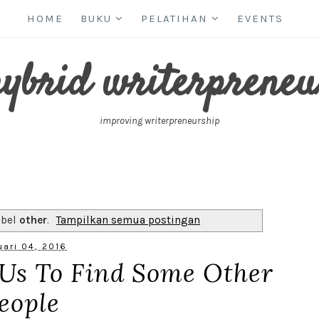
HOME
BUKU
PELATIHAN
EVENTS
hybrid writerpreneu
improving writerpreneurship
abel
other
.
Tampilkan semua postingan
uari 04, 2016
 Us To Find Some Other
eople