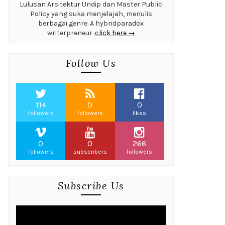
Lulusan Arsitektur Undip dan Master Public
Policy yang suka menjelajah, menulis
berbagai genre. A hybridparadox
writerpreneur.
click here →
Follow Us
114
0
0
followers
followers
likes
0
0
266
followers
subscribers
followers
Subscribe Us