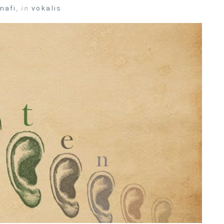
nafi
,
in
vokalis