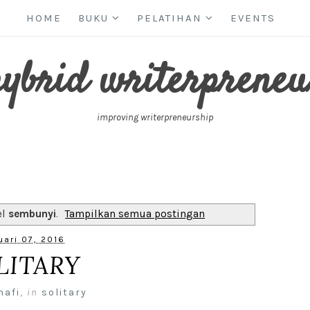
HOME
BUKU
PELATIHAN
EVENTS
hybrid writerpreneu
improving writerpreneurship
el
sembunyi
.
Tampilkan semua postingan
uari 07, 2016
LITARY
nafi
,
in
solitary