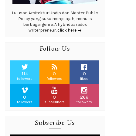
Lulusan Arsitektur Undip dan Master Public
Policy yang suka menjelajah, menulis
berbagai genre. A hybridparadox
writerpreneur.
click here →
Follow Us
114
0
0
followers
followers
likes
0
0
266
followers
subscribers
followers
Subscribe Us