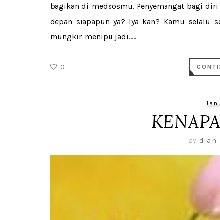
bagikan di medsosmu. Penyemangat bagi diri se
depan siapapun ya? Iya kan? Kamu selalu se
mungkin menipu jadi.....
0
CONTI
Janu
KENAPA
by
dian 