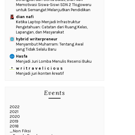
Memotivasi Siswa-Siswi SDN 2 Tlogoweru
untuk Semangat Melanjutkan Pendidikan
dian nafi
Ketika Laptop Menjadi Infrastruktur
Pengetahuan: Catatan dari Ruang Kelas,
Lapangan, dan Masyarakat
hybrid writerpreneur
Menyambut Muharram: Tentang Awal
yang Tidak Selalu Baru
Hasfa
Menjadi Juri Lomba Menulis Resensi Buku
w r i t r a v e l i c i o u s
Menjadi juri konten kreatif
Events
2022
2021
2020
2019
2018
_Non Fiksi