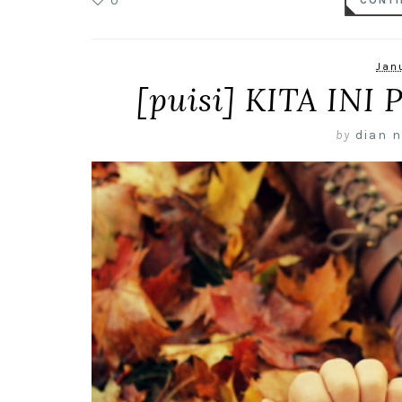
0
CONTI
Janu
[puisi] KITA IN
by
dian n