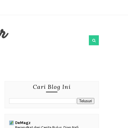
r
Cari Blog Ini
DeMagz
‎Berangkat dari Cerita Bulus, Dian Nafi