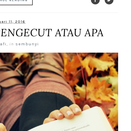
NUE READING
ari 11, 2016
I PENGECUT ATAU APA
afi
,
in
sembunyi