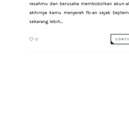
resahmu dan berusaha membobolkan akun-ak
akhirnya kamu menyerah fb-an sejak Septemb
sekarang lebih...
0
CONTI