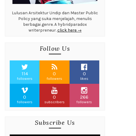
Lulusan Arsitektur Undip dan Master Public
Policy yang suka menjelajah, menulis
berbagai genre. A hybridparadox
writerpreneur.
click here →
Follow Us
114
0
0
followers
followers
likes
0
0
266
followers
subscribers
followers
Subscribe Us