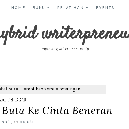
HOME
BUKU
PELATIHAN
EVENTS
hybrid writerpreneu
improving writerpreneurship
abel
buta
.
Tampilkan semua postingan
uari 16, 2016
 Buta Ke Cinta Beneran
 nafi
,
in
sejati