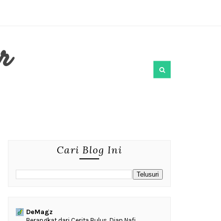
r
Cari Blog Ini
DeMagz
‎Berangkat dari Cerita Bulus, Dian Nafi