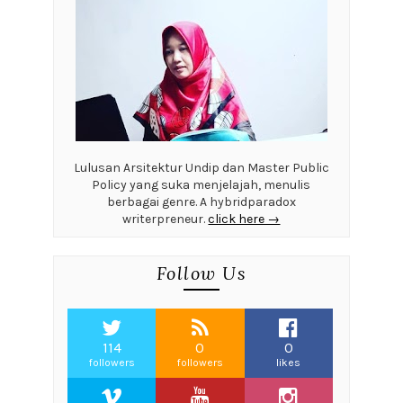
Lulusan Arsitektur Undip dan Master Public
Policy yang suka menjelajah, menulis
berbagai genre. A hybridparadox
writerpreneur.
click here →
Follow Us
114
0
0
followers
followers
likes