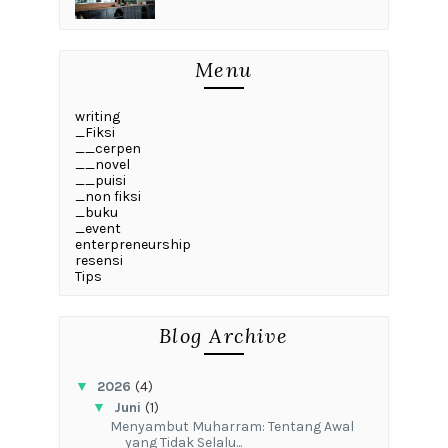
Menu
writing
_Fiksi
__cerpen
__novel
__puisi
_non fiksi
_buku
_event
enterpreneurship
resensi
Tips
Blog Archive
▼
2026
(4)
▼
Juni
(1)
Menyambut Muharram: Tentang Awal
yang Tidak Selalu...