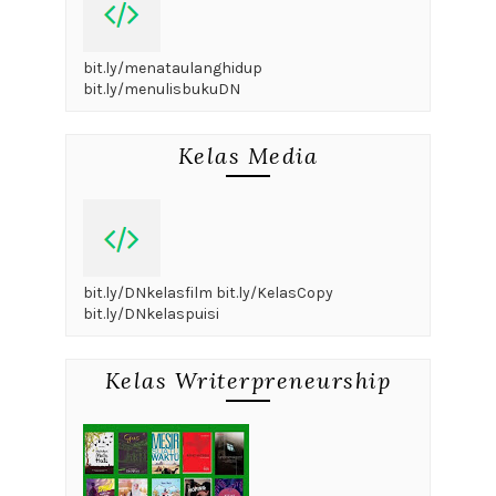
bit.ly/menataulanghidup
bit.ly/menulisbukuDN
Kelas Media
bit.ly/DNkelasfilm bit.ly/KelasCopy
bit.ly/DNkelaspuisi
Kelas Writerpreneurship