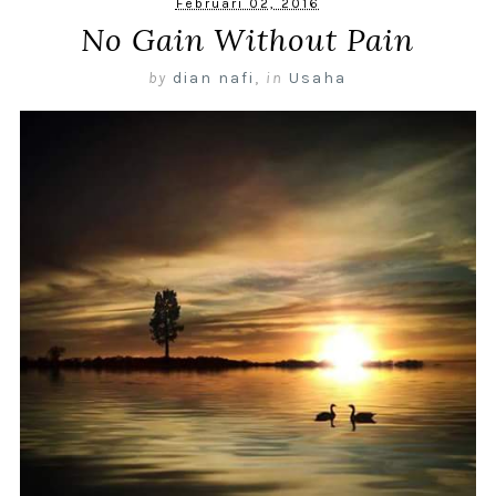
Februari 02, 2016
No Gain Without Pain
by
dian nafi
,
in
Usaha