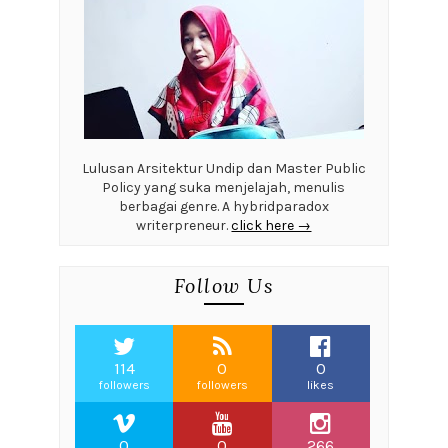
Lulusan Arsitektur Undip dan Master Public
Policy yang suka menjelajah, menulis
berbagai genre. A hybridparadox
writerpreneur.
click here →
Follow Us
114
0
0
followers
followers
likes
0
0
266