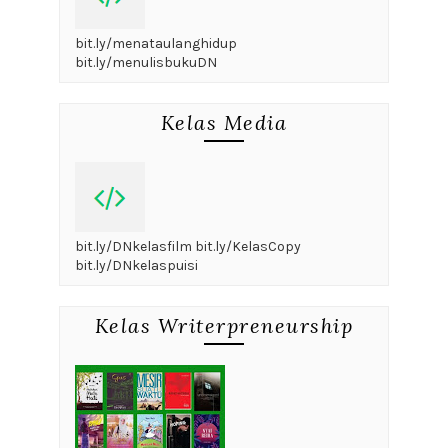
bit.ly/menataulanghidup
bit.ly/menulisbukuDN
Kelas Media
bit.ly/DNkelasfilm bit.ly/KelasCopy
bit.ly/DNkelaspuisi
Kelas Writerpreneurship