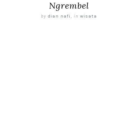
Ngrembel
by
dian nafi
,
in
wisata