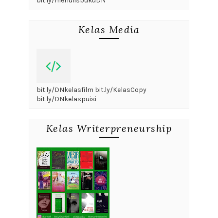
bit.ly/menulisbukuDN
Kelas Media
bit.ly/DNkelasfilm bit.ly/KelasCopy
bit.ly/DNkelaspuisi
Kelas Writerpreneurship