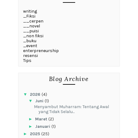
writing
_Fiksi
__cerpen
__novel
__puisi
_non fiksi
_buku
_event
enterpreneurship
resensi
Tips
Blog Archive
▼
2026
(4)
▼
Juni
(1)
Menyambut Muharram: Tentang Awal
yang Tidak Selalu...
►
Maret
(2)
►
Januari
(1)
►
2025
(25)