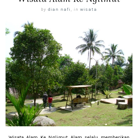
by
dian nafi
,
in
wisata
Wisata Alam Ke Nglimut Alam selalu memberikan