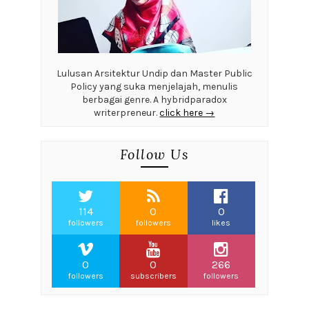
Lulusan Arsitektur Undip dan Master Public
Policy yang suka menjelajah, menulis
berbagai genre. A hybridparadox
writerpreneur.
click here →
Follow Us
114
0
0
followers
followers
likes
0
0
266
followers
subscribers
followers