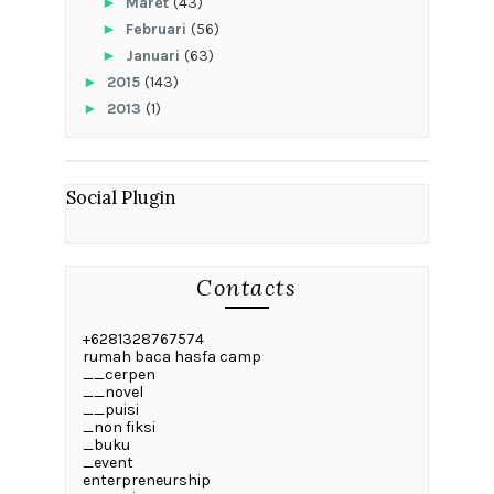
►
Maret
(43)
►
Februari
(56)
►
Januari
(63)
►
2015
(143)
►
2013
(1)
Social Plugin
Contacts
+6281328767574
rumah baca hasfa camp
__cerpen
__novel
__puisi
_non fiksi
_buku
_event
enterpreneurship