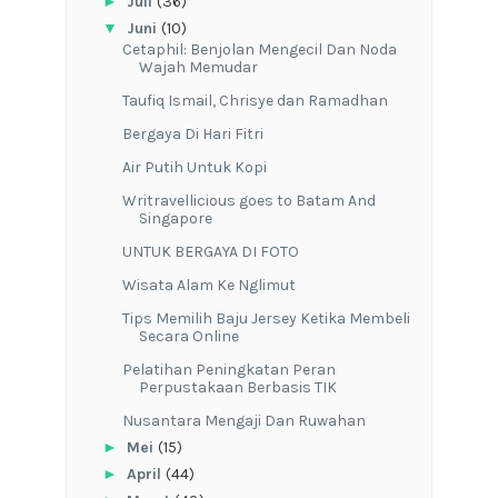
►
Juli
(36)
▼
Juni
(10)
Cetaphil: Benjolan Mengecil Dan Noda
Wajah Memudar
Taufiq Ismail, Chrisye dan Ramadhan
Bergaya Di Hari Fitri
Air Putih Untuk Kopi
Writravellicious goes to Batam And
Singapore
UNTUK BERGAYA DI FOTO
Wisata Alam Ke Nglimut
Tips Memilih Baju Jersey Ketika Membeli
Secara Online
Pelatihan Peningkatan Peran
Perpustakaan Berbasis TIK
Nusantara Mengaji Dan Ruwahan
►
Mei
(15)
►
April
(44)