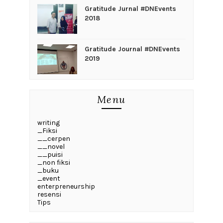
Gratitude Jurnal #DNEvents
2018
Gratitude Journal #DNEvents
2019
Menu
writing
_Fiksi
__cerpen
__novel
__puisi
_non fiksi
_buku
_event
enterpreneurship
resensi
Tips