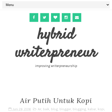
hybrid
writerpreneur
improving writerpreneurship
Air Putih Untuk Kopi
Juni 26, 2016
Air
,
baik
,
blog
,
blogger
,
blogging
,
kabar
,
kopi
,