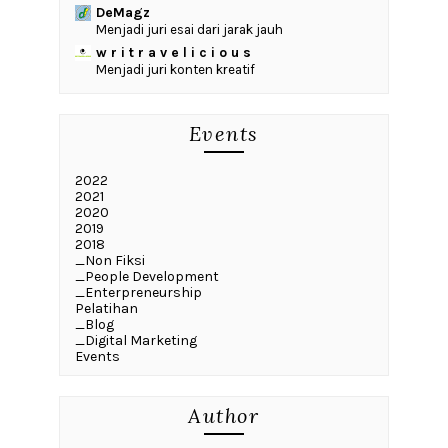
DeMagz
Menjadi juri esai dari jarak jauh
w r i t r a v e l i c i o u s
Menjadi juri konten kreatif
Events
2022
2021
2020
2019
2018
_Non Fiksi
_People Development
_Enterpreneurship
Pelatihan
_Blog
_Digital Marketing
Events
Author