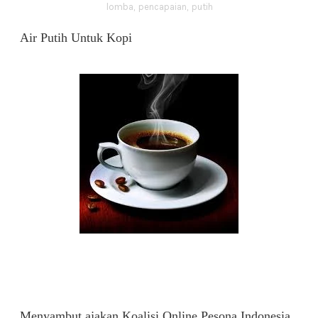
lomba
,
pencapaian
,
putih
Air Putih Untuk Kopi
Menyambut ajakan Koalisi Online Pesona Indonesia