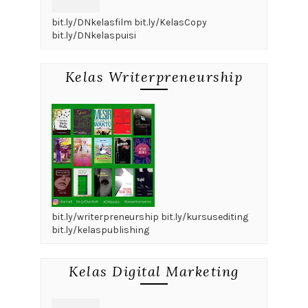
bit.ly/DNkelasfilm bit.ly/KelasCopy
bit.ly/DNkelaspuisi
Kelas Writerpreneurship
bit.ly/writerpreneurship bit.ly/kursusediting
bit.ly/kelaspublishing
Kelas Digital Marketing