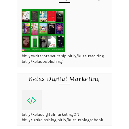
bit.ly/writerpreneurship bit.ly/kursusediting
bit.ly/kelaspublishing
Kelas Digital Marketing
bit.ly/kelasdigitalmarketingDN
bit.ly/DNkelasblog bit.ly/kursusblogtobook