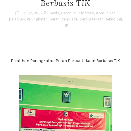
Berbasis TIK
Juni 07, 2016
basis
,
Campus
,
informasi
,
Komunikasi
,
pelatihan
,
Peningkatan
,
peran
,
perpusda
,
perpustakaan
,
teknologi
,
TIK
Pelatihan Peningkatan Peran Perpustakaan Berbasis TIK