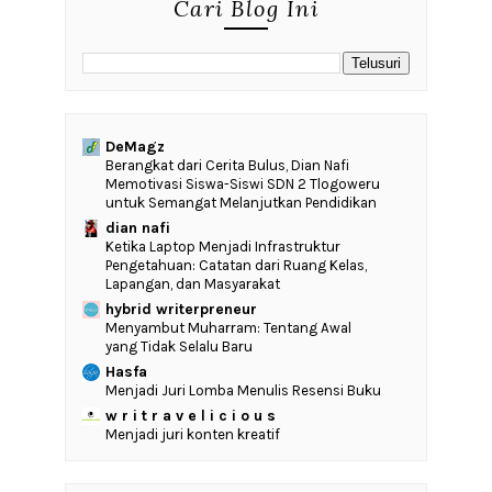
Cari Blog Ini
DeMagz
‎Berangkat dari Cerita Bulus, Dian Nafi
Memotivasi Siswa-Siswi SDN 2 Tlogoweru
untuk Semangat Melanjutkan Pendidikan
dian nafi
Ketika Laptop Menjadi Infrastruktur
Pengetahuan: Catatan dari Ruang Kelas,
Lapangan, dan Masyarakat
hybrid writerpreneur
Menyambut Muharram: Tentang Awal
yang Tidak Selalu Baru
Hasfa
Menjadi Juri Lomba Menulis Resensi Buku
w r i t r a v e l i c i o u s
Menjadi juri konten kreatif