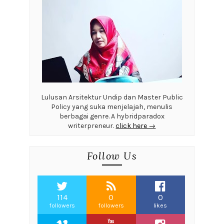
Lulusan Arsitektur Undip dan Master Public
Policy yang suka menjelajah, menulis
berbagai genre. A hybridparadox
writerpreneur.
click here →
Follow Us
114
0
0
followers
followers
likes