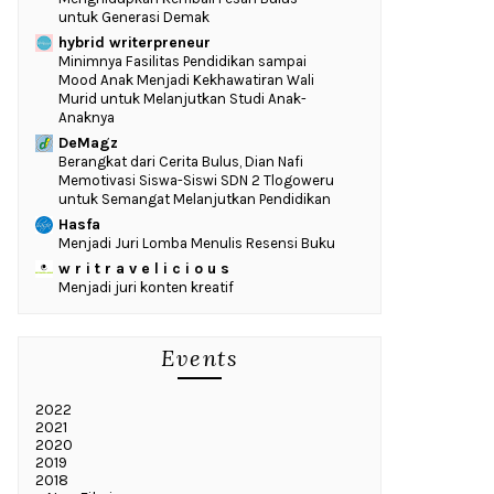
untuk Generasi Demak
hybrid writerpreneur
‎Minimnya Fasilitas Pendidikan sampai
Mood Anak Menjadi Kekhawatiran Wali
Murid untuk Melanjutkan Studi Anak-
Anaknya
DeMagz
‎Berangkat dari Cerita Bulus, Dian Nafi
Memotivasi Siswa-Siswi SDN 2 Tlogoweru
untuk Semangat Melanjutkan Pendidikan
Hasfa
Menjadi Juri Lomba Menulis Resensi Buku
w r i t r a v e l i c i o u s
Menjadi juri konten kreatif
Events
2022
2021
2020
2019
2018