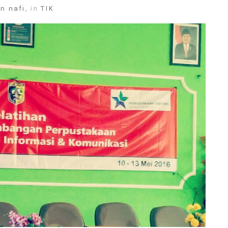
n nafi
,
in
TIK