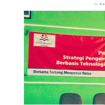
by
dia