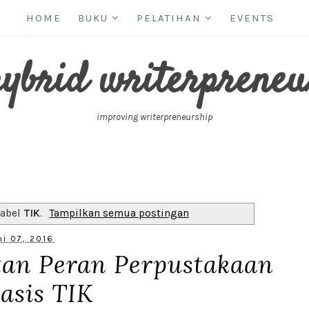
HOME
BUKU
PELATIHAN
EVENTS
hybrid writerpreneu
improving writerpreneurship
label
TIK
.
Tampilkan semua postingan
ni 07, 2016
tan Peran Perpustakaan
asis TIK