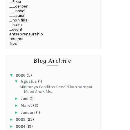
_Fiksi
__cerpen
__novel
__puisi
_non fiksi
_buku
_event
enterpreneurship
resensi
Tips
Blog Archive
▼
2026
(5)
▼
Agustus
(1)
‎Minimnya Fasilitas Pendidikan sampai
Mood Anak Me...
►
Juni
(1)
►
Maret
(2)
►
Januari
(1)
►
2025
(25)
►
2024
(19)