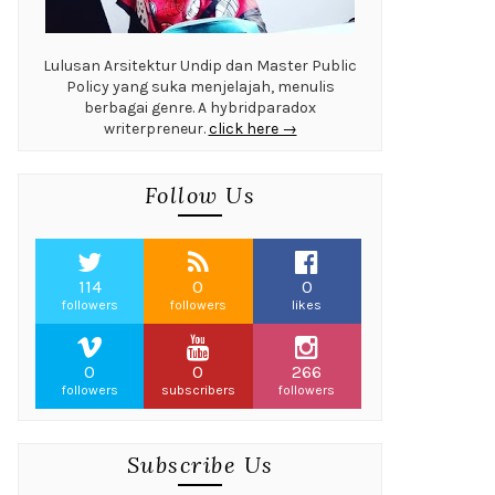
Lulusan Arsitektur Undip dan Master Public
Policy yang suka menjelajah, menulis
berbagai genre. A hybridparadox
writerpreneur.
click here →
Follow Us
114
0
0
followers
followers
likes
0
0
266
followers
subscribers
followers
Subscribe Us