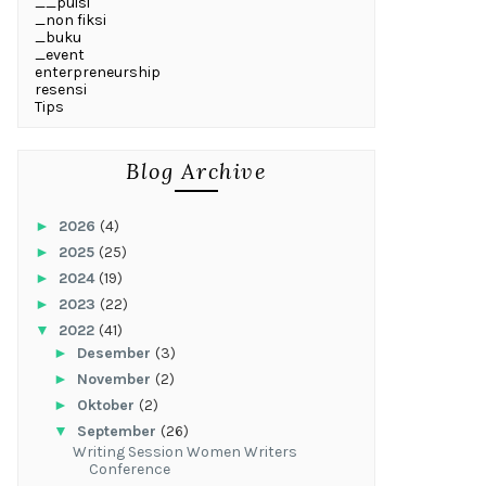
__puisi
_non fiksi
_buku
_event
enterpreneurship
resensi
Tips
Blog Archive
►
2026
(4)
►
2025
(25)
►
2024
(19)
►
2023
(22)
▼
2022
(41)
►
Desember
(3)
►
November
(2)
►
Oktober
(2)
▼
September
(26)
Writing Session Women Writers
Conference