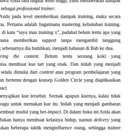
wa Anda satu tingkat lebih tinggi, yaitu memberikan dampak
i sebagai
professional trainer
.
Anda pada level memberikan dampak training, maka secara
ma. Pertama adalah bagaimana mastering kebutuhan training.
k di kata “saya mau training x”, padahal belum tentu apa yang
ana memberikan support tanpa mengambil tanggung
g sebenarnya dia butuhkan, menjadi bahasan di Bab ke dua.
ering the content.
Belum tentu seorang koki yang
bisa membuat kue tart yang enak. Dan inilah yang menjadi
selalu dimulai dari
content
atau program pembelajaran yang
an bertemu dengan konsep Golden Circle yang diaplikasikan
pact
menyajikan kue tersebut. Seenak apapun kuenya, kalau tidak
u-ragu untuk memakan kue itu. Inilah yang menjadi gambaran
 membuat modul yang ber-
impact
. Di dalam buku ini Anda akan
Bukan hanya membuat kelasnya hidup, namun
delivery
yang
kan beberapa taktik menginfluence orang, sehingga trainee