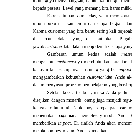
trainingnya menyenangkan, namun kami ingin memba
kepada peserta. Level yang memang kita harus milik
Karena tujuan kami jelas, yaitu membawa 
umum buku ini akan terdiri dari empat bagian uta
Karena customer yang kita bantu sering kali terjeba
dia mau adalah yang dia butuhkan. Bagaim
jawab
customer
kita dalam mengidentifikasi apa yan
Gambaran umum kedua adalah
mast
mengetahui
customer
-nya membutuhkan kue tart, 
bahasan kita selanjutnya. Training yang ber-
impact
menggambarkan kebutuhan
customer
kita. Anda ak
dalam menyusun program pembelajaran yang ber-im
Setelah kue tart dibuat, maka Anda perlu 
disajikan dengan menarik, orang juga menjadi rag
ketiga dari buku ini. Tidak hanya sampai pada cara
menemukan bagaimana mendelivery modul Anda. 
memberikan
impact
. Di sinilah Anda akan menemu
melakukan pesan yang Anda sampaikan.