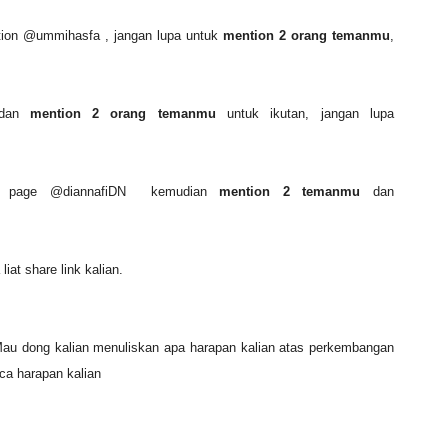
ention @ummihasfa , jangan lupa untuk
mention 2 orang temanmu
,
 dan
mention 2 orang temanmu
untuk ikutan, jangan lupa
di page @diannafiDN kemudian
mention 2 temanmu
dan
liat share link kalian.
au dong kalian menuliskan apa harapan kalian atas perkembangan
aca harapan kalian