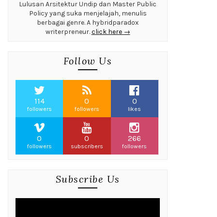
Lulusan Arsitektur Undip dan Master Public
Policy yang suka menjelajah, menulis
berbagai genre. A hybridparadox
writerpreneur.
click here →
Follow Us
114
0
0
followers
followers
likes
0
0
266
followers
subscribers
followers
Subscribe Us