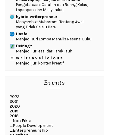
Pengetahuan: Catatan dari Ruang Kelas,
Lapangan, dan Masyarakat
hybrid writerpreneur
Menyambut Muharram: Tentang Awal
yang Tidak Selalu Baru
Hasfa
Menjadi Juri Lomba Menulis Resensi Buku
DeMagz
Menjadi juri esai dari jarak jauh
w r i t r a v e l i c i o u s
Menjadi juri konten kreatif
Events
2022
2021
2020
2019
2018
_Non Fiksi
_People Development
_Enterpreneurship