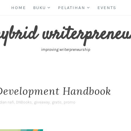
HOME
BUKU
PELATIHAN
EVENTS
hybrid writerpreneu
improving writerpreneurship
 Development Handbook
dian nafi
,
DNBooks
,
giveaway
,
gratis
,
promo