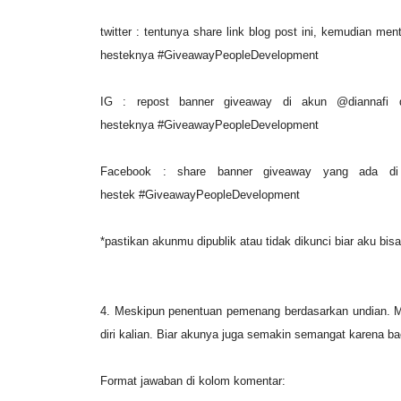
twitter : tentunya share link blog post ini, kemudian m
hesteknya #GiveawayPeopleDevelopment
IG : repost banner giveaway di akun @diannafi
hesteknya
#GiveawayPeopleDevelopment
Facebook : share banner giveaway yang ada 
hestek
#GiveawayPeopleDevelopment
*pastikan akunmu dipublik atau tidak dikunci biar aku bisa 
4. Meskipun penentuan pemenang berdasarkan undian. M
diri kalian. Biar akunya juga semakin semangat karena b
Format jawaban di kolom komentar: