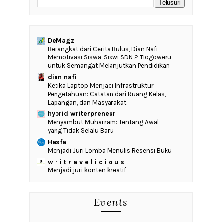
DeMagz
‎Berangkat dari Cerita Bulus, Dian Nafi
Memotivasi Siswa-Siswi SDN 2 Tlogoweru
untuk Semangat Melanjutkan Pendidikan
dian nafi
Ketika Laptop Menjadi Infrastruktur
Pengetahuan: Catatan dari Ruang Kelas,
Lapangan, dan Masyarakat
hybrid writerpreneur
Menyambut Muharram: Tentang Awal
yang Tidak Selalu Baru
Hasfa
Menjadi Juri Lomba Menulis Resensi Buku
w r i t r a v e l i c i o u s
Menjadi juri konten kreatif
Events