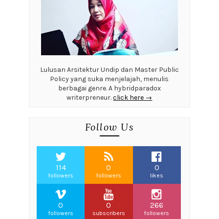
Lulusan Arsitektur Undip dan Master Public
Policy yang suka menjelajah, menulis
berbagai genre. A hybridparadox
writerpreneur.
click here →
Follow Us
114
0
0
followers
followers
likes
0
0
266
followers
subscribers
followers