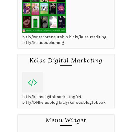
bit.ly/writerpreneurship bit.ly/kursusediting
bit.ly/kelaspublishing
Kelas Digital Marketing
bit.ly/kelasdigitalmarketingDN
bit.ly/DNkelasblog bit.ly/kursusblogtobook
Menu Widget