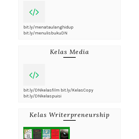
bit.ly/menataulanghidup
bit.ly/menulisbukuDN
Kelas Media
bit.ly/DNkelasfilm bit.ly/KelasCopy
bit.ly/DNkelaspuisi
Kelas Writerpreneurship