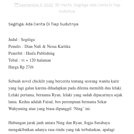
September 11, 2022
Hasfa
,
Segitiga: Ada Cerita Di Tiap
Sudutnya
Segitiga: Ada Cerita Di Tiap Sudutnya
Judul : Segitiga
Penulis : Dian Nafi & Nessa Kartika
Penerbit : Hasfa Publishing
Tebal : vi + 120 halaman
Harga Rp 27rb
Sebuah novel chicklit yang bercerita tentang seorang wanita karir
yang lagi galau karena dihadapkan pada dilema memilih dua lelaki.
Lelaki pertama, bernama Ryan, lelaki yang sudah dipacarinya sejak
lama. Kedua adalah Faisal, bos perempuan bernama Sekar
Wahyuning atau yang biasa dipanggil ‘Ning’ ini.
Hubungan jarak jauh antara Ning dan Ryan, Jogja-Surabaya
mengakibatkan adanya rasa rindu yang tak terbalaskan, apalagi