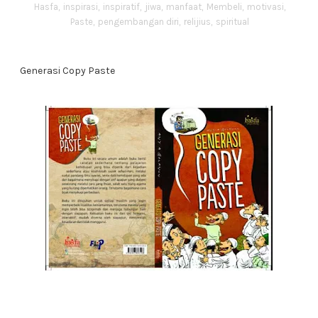
Hasfa
,
inspirasi
,
inspiratif
,
jiwa
,
manfaat
,
Membeli
,
motivasi
,
Paste
,
pengembangan diri
,
relijius
,
spiritual
Generasi Copy Paste