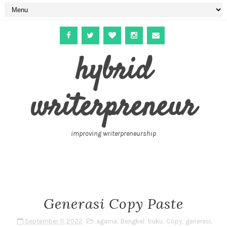
hybrid
writerpreneur
improving writerpreneurship
Generasi Copy Paste
September 11, 2022
agama
,
Bengkel
,
buku
,
Copy
,
generasi
,