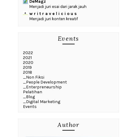
DeMagz
Menjadi juri esai dari jarak jauh
w r i t r a v e l i c i o u s
Menjadi juri konten kreatif
Events
2022
2021
2020
2019
2018
_Non Fiksi
_People Development
_Enterpreneurship
Pelatihan
_Blog
_Digital Marketing
Events
Author