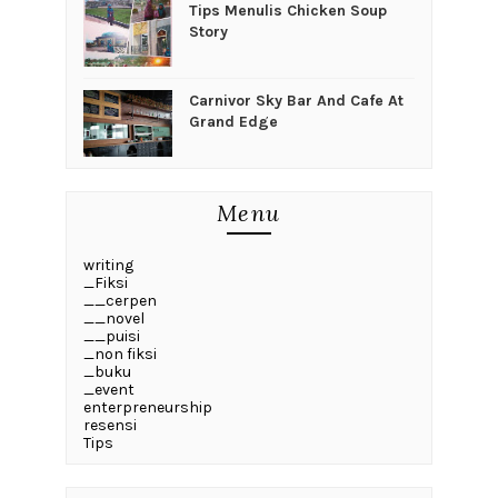
Tips Menulis Chicken Soup
Story
Carnivor Sky Bar And Cafe At
Grand Edge
Menu
writing
_Fiksi
__cerpen
__novel
__puisi
_non fiksi
_buku
_event
enterpreneurship
resensi
Tips