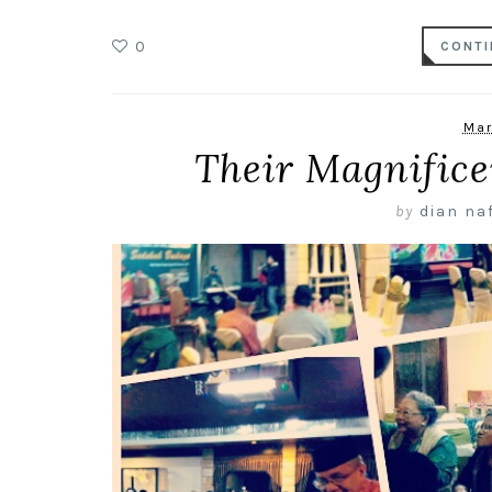
0
CONTI
Mar
Their Magnifice
by
dian naf