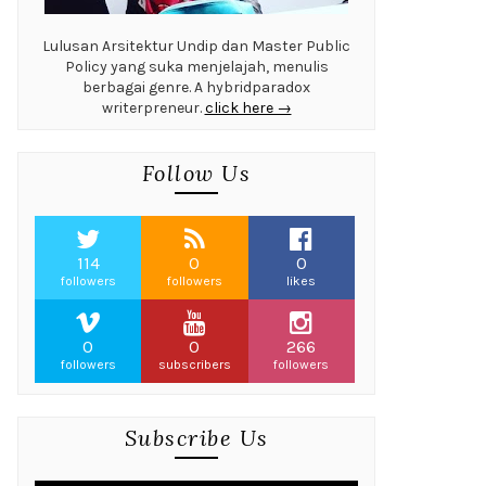
Lulusan Arsitektur Undip dan Master Public
Policy yang suka menjelajah, menulis
berbagai genre. A hybridparadox
writerpreneur.
click here →
Follow Us
114
0
0
followers
followers
likes
0
0
266
followers
subscribers
followers
Subscribe Us