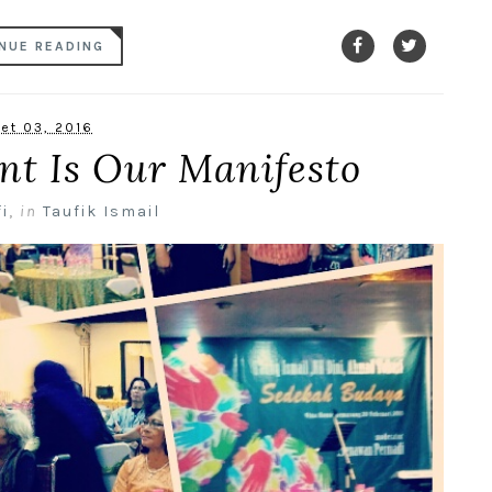
NUE READING
et 03, 2016
nt Is Our Manifesto
i
,
in
Taufik Ismail