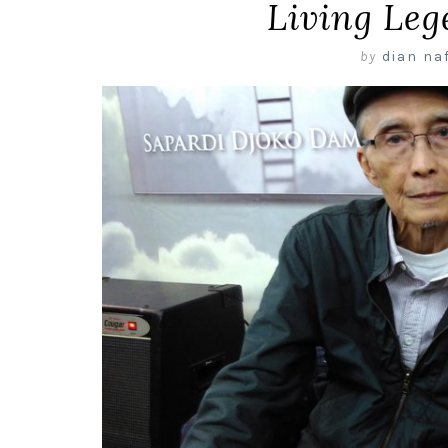
Living Le
by
dian naf