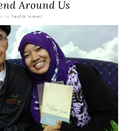
gend Around Us
i
,
in
Taufik Ismail