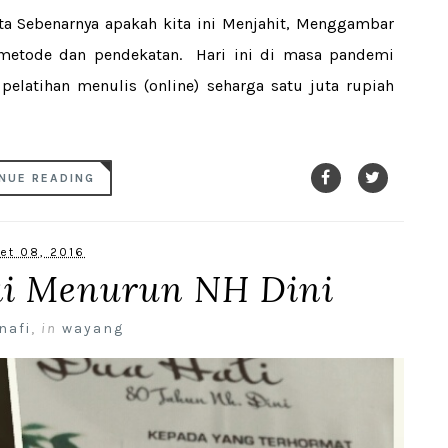
 Sebenarnya apakah kita ini Menjahit, Menggambar
etode dan pendekatan. Hari ini di masa pandemi
pelatihan menulis (online) seharga satu juta rupiah
NUE READING
et 08, 2016
ai Menurun NH Dini
nafi
,
in
wayang