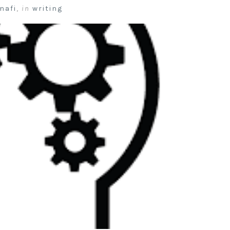
nafi
,
in
writing