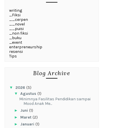
writing
_Fiksi
__cerpen
__novel
__puisi
_non fiksi
_buku
_event
enterpreneurship
resensi
Tips
Blog Archive
▼
2026
(5)
▼
Agustus
(1)
‎Minimnya Fasilitas Pendidikan sampai
Mood Anak Me...
►
Juni
(1)
►
Maret
(2)
►
Januari
(1)