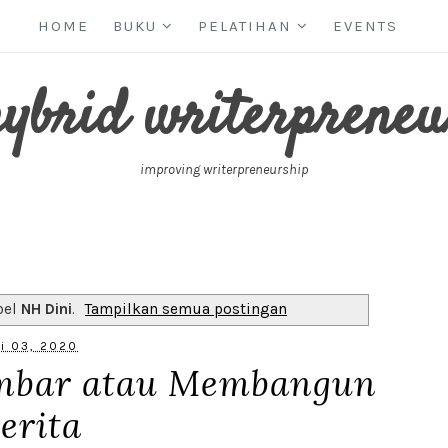
HOME
BUKU
PELATIHAN
EVENTS
hybrid writerpreneu
improving writerpreneurship
bel
NH Dini
.
Tampilkan semua postingan
i 03, 2020
mbar atau Membangun
erita