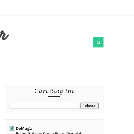
r
Cari Blog Ini
DeMagz
‎Berangkat dari Cerita Bulus, Dian Nafi