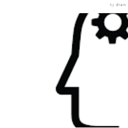
by
dian 