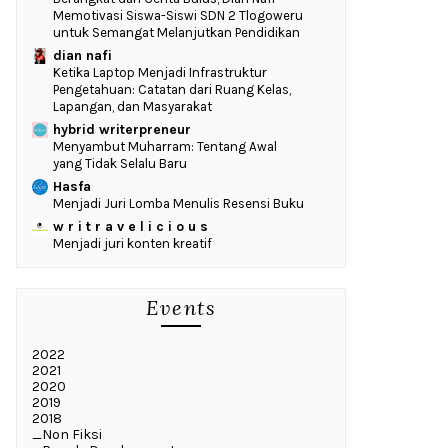
Memotivasi Siswa-Siswi SDN 2 Tlogoweru
untuk Semangat Melanjutkan Pendidikan
dian nafi
Ketika Laptop Menjadi Infrastruktur
Pengetahuan: Catatan dari Ruang Kelas,
Lapangan, dan Masyarakat
hybrid writerpreneur
Menyambut Muharram: Tentang Awal
yang Tidak Selalu Baru
Hasfa
Menjadi Juri Lomba Menulis Resensi Buku
w r i t r a v e l i c i o u s
Menjadi juri konten kreatif
Events
2022
2021
2020
2019
2018
_Non Fiksi