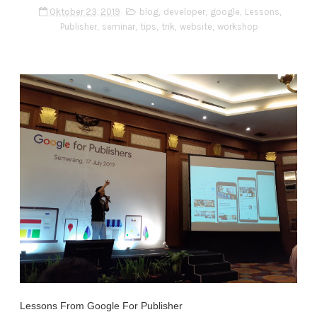
Oktober 23, 2019
blog
,
developer
,
google
,
Lessons
,
Publisher
,
seminar
,
tips
,
trik
,
website
,
workshop
Lessons From Google For Publisher