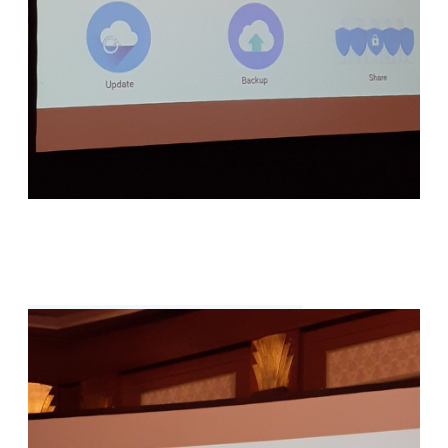
Lindungi situs dg selalu update plug-in. 

Di Toogle klik otomatis update