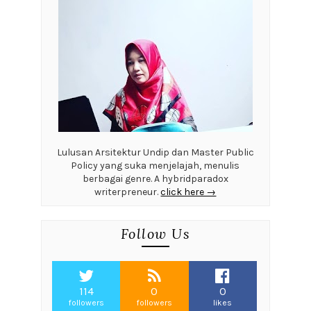
Lulusan Arsitektur Undip dan Master Public
Policy yang suka menjelajah, menulis
berbagai genre. A hybridparadox
writerpreneur.
click here →
Follow Us
114
0
0
followers
followers
likes