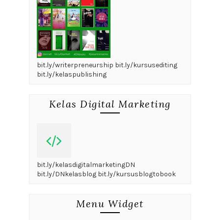
bit.ly/writerpreneurship bit.ly/kursusediting
bit.ly/kelaspublishing
Kelas Digital Marketing
bit.ly/kelasdigitalmarketingDN
bit.ly/DNkelasblog bit.ly/kursusblogtobook
Menu Widget