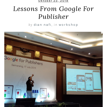
Oktober 23, 2019
Lessons From Google For
Publisher
by
dian nafi
,
in
workshop