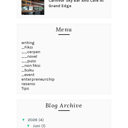
Carnivor Sky Bar And Cafe At
Grand Edge
Menu
writing
_Fiksi
__cerpen
__novel
__puisi
_non fiksi
_buku
_event
enterpreneurship
resensi
Tips
Blog Archive
▼
2026
(4)
▼
Juni
(1)