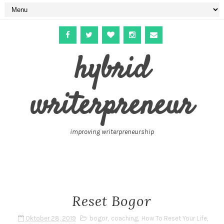
hybrid
writerpreneur
improving writerpreneurship
Reset Bogor
Oktober 28, 2019
bogor
,
coaching
,
How To Reset Your Life
,