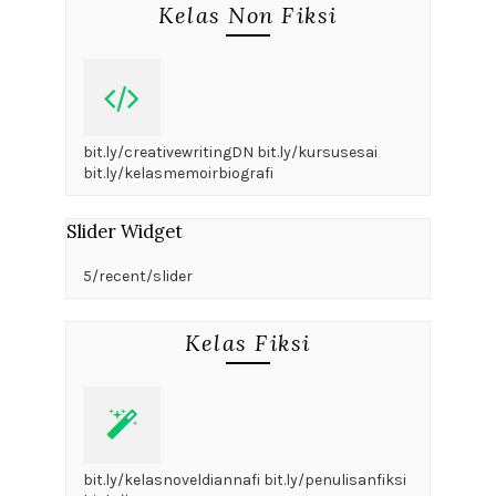
Kelas Non Fiksi
bit.ly/creativewritingDN bit.ly/kursusesai
bit.ly/kelasmemoirbiografi
Slider Widget
5/recent/slider
Kelas Fiksi
bit.ly/kelasnoveldiannafi bit.ly/penulisanfiksi