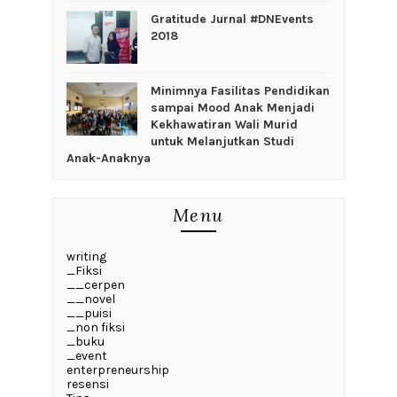
Gratitude Jurnal #DNEvents
2018
‎Minimnya Fasilitas Pendidikan
sampai Mood Anak Menjadi
Kekhawatiran Wali Murid
untuk Melanjutkan Studi
Anak-Anaknya
Menu
writing
_Fiksi
__cerpen
__novel
__puisi
_non fiksi
_buku
_event
enterpreneurship
resensi