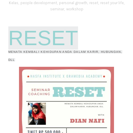
Kelas
,
people development
,
personal growth
,
reset
,
reset your life
,
seminar
,
workshop
RESET
SEMINAR COACHING
MENATA KEMBALI KEHIDUPAN ANDA DALAM KARIR, HUBUNGAN,
DLL