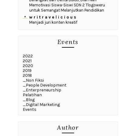
Memotivasi Siswa-Siswi SDN 2 Tlogoweru
untuk Semangat Melanjutkan Pendidikan
w r i t r a v e l i c i o u s
Menjadi juri konten kreatif
Events
2022
2021
2020
2019
2018
_Non Fiksi
_People Development
_Enterpreneurship
Pelatihan
_Blog
_Digital Marketing
Events
Author