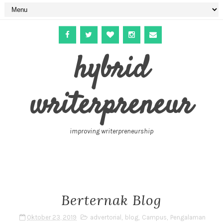
hybrid
writerpreneur
improving writerpreneurship
Berternak Blog
Oktober 23, 2019
advertorial
,
blog
,
Campus
,
Pengalaman