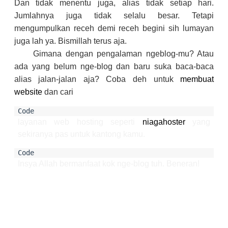
Dan tidak menentu juga, alias tidak setiap hari.
Jumlahnya juga tidak selalu besar. Tetapi
mengumpulkan receh demi receh begini sih lumayan
juga lah ya. Bismillah terus aja.
Gimana dengan pengalaman ngeblog-mu? Atau
ada yang belum nge-blog dan baru suka baca-baca
alias jalan-jalan aja? Coba deh untuk
membuat
website
dan cari
layanan web hosting seperti 
niagahoster
 yang 
sekiranya pas untuk kantong kamu. 
Insya Allah bermanfaat kok nge-blog tuh. Beneran!