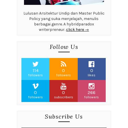
Lulusan Arsitektur Undip dan Master Public
Policy yang suka menjelajah, menulis
berbagai genre. A hybridparadox
writerpreneur.
click here →
Follow Us
114
0
0
followers
followers
likes
0
0
266
followers
subscribers
followers
Subscribe Us