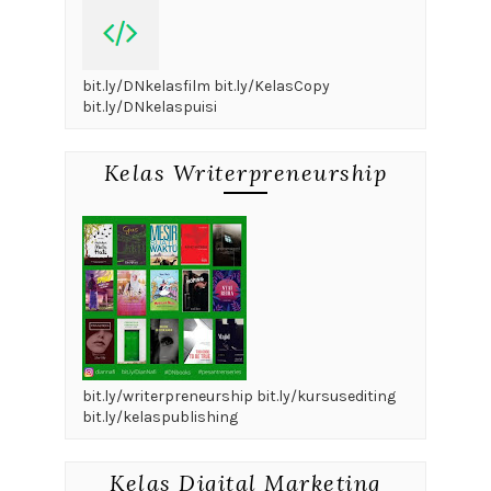
bit.ly/DNkelasfilm bit.ly/KelasCopy
bit.ly/DNkelaspuisi
Kelas Writerpreneurship
bit.ly/writerpreneurship bit.ly/kursusediting
bit.ly/kelaspublishing
Kelas Digital Marketing