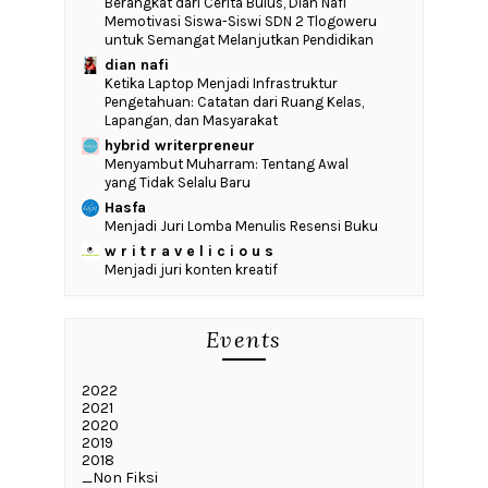
‎Berangkat dari Cerita Bulus, Dian Nafi
Memotivasi Siswa-Siswi SDN 2 Tlogoweru
untuk Semangat Melanjutkan Pendidikan
dian nafi
Ketika Laptop Menjadi Infrastruktur
Pengetahuan: Catatan dari Ruang Kelas,
Lapangan, dan Masyarakat
hybrid writerpreneur
Menyambut Muharram: Tentang Awal
yang Tidak Selalu Baru
Hasfa
Menjadi Juri Lomba Menulis Resensi Buku
w r i t r a v e l i c i o u s
Menjadi juri konten kreatif
Events
2022
2021
2020
2019
2018
_Non Fiksi