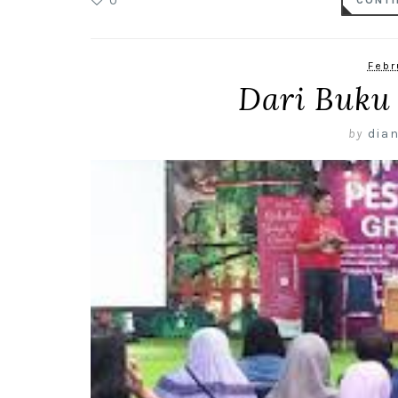
0
CONTI
Febr
Dari Buku 
by
dian