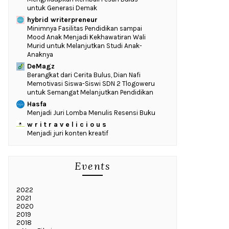
untuk Generasi Demak
hybrid writerpreneur
‎Minimnya Fasilitas Pendidikan sampai
Mood Anak Menjadi Kekhawatiran Wali
Murid untuk Melanjutkan Studi Anak-
Anaknya
DeMagz
‎Berangkat dari Cerita Bulus, Dian Nafi
Memotivasi Siswa-Siswi SDN 2 Tlogoweru
untuk Semangat Melanjutkan Pendidikan
Hasfa
Menjadi Juri Lomba Menulis Resensi Buku
w r i t r a v e l i c i o u s
Menjadi juri konten kreatif
Events
2022
2021
2020
2019
2018