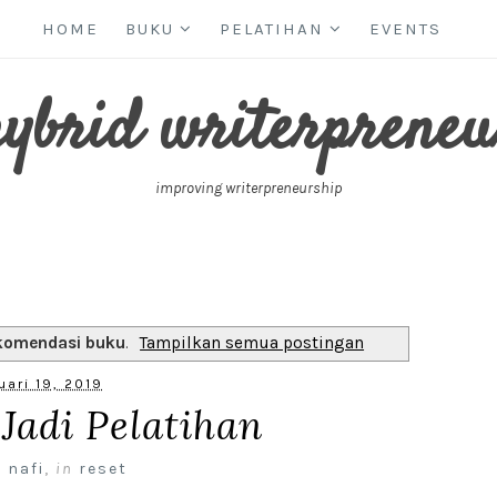
HOME
BUKU
PELATIHAN
EVENTS
hybrid writerpreneu
improving writerpreneurship
komendasi buku
.
Tampilkan semua postingan
uari 19, 2019
Jadi Pelatihan
 nafi
,
in
reset