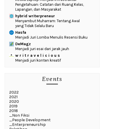
Pengetahuan: Catatan dari Ruang Kelas,
Lapangan, dan Masyarakat
hybrid writerpreneur
Menyambut Muharram: Tentang Awal
yang Tidak Selalu Baru
Hasfa
Menjadi Juri Lomba Menulis Resensi Buku
DeMagz
Menjadi juri esai dari jarak jauh
w r i t r a v e l i c i o u s
Menjadi juri konten kreatif
Events
2022
2021
2020
2019
2018
_Non Fiksi
_People Development
_Enterpreneurship