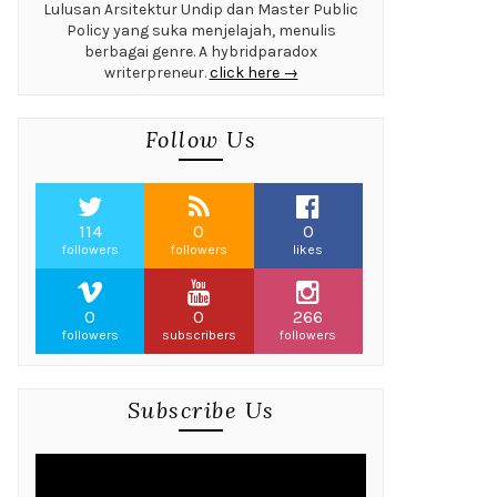
Lulusan Arsitektur Undip dan Master Public
Policy yang suka menjelajah, menulis
berbagai genre. A hybridparadox
writerpreneur.
click here →
Follow Us
114
0
0
followers
followers
likes
0
0
266
followers
subscribers
followers
Subscribe Us