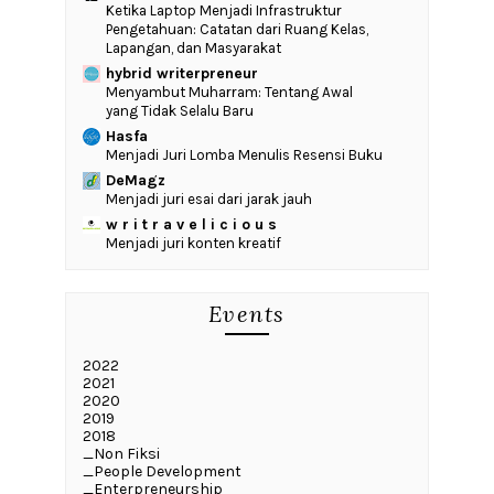
Ketika Laptop Menjadi Infrastruktur
Pengetahuan: Catatan dari Ruang Kelas,
Lapangan, dan Masyarakat
hybrid writerpreneur
Menyambut Muharram: Tentang Awal
yang Tidak Selalu Baru
Hasfa
Menjadi Juri Lomba Menulis Resensi Buku
DeMagz
Menjadi juri esai dari jarak jauh
w r i t r a v e l i c i o u s
Menjadi juri konten kreatif
Events
2022
2021
2020
2019
2018
_Non Fiksi
_People Development
_Enterpreneurship