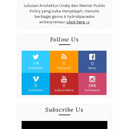
Lulusan Arsitektur Undip dan Master Public
Policy yang suka menjelajah, menulis
berbagai genre. A hybridparadox
writerpreneur.
click here →
Follow Us
114
0
0
followers
followers
likes
0
0
266
followers
subscribers
followers
Subscribe Us