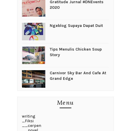
Gratitude Jurnal #DNEvents
2020
Ngeblog Supaya Dapat Duit
Tips Menulis Chicken Soup
Story
Carnivor Sky Bar And Cafe At
Grand Edge
Menu
writing
_Fiksi
__cerpen
__novel