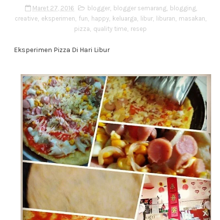
Maret 27, 2016
blogger
,
blogger semarang
,
blogging
,
creative
,
eksperimen
,
fun
,
happy
,
keluarga
,
libur
,
liburan
,
masakan
,
pizza
,
quality time
,
resep
Eksperimen Pizza Di Hari Libur