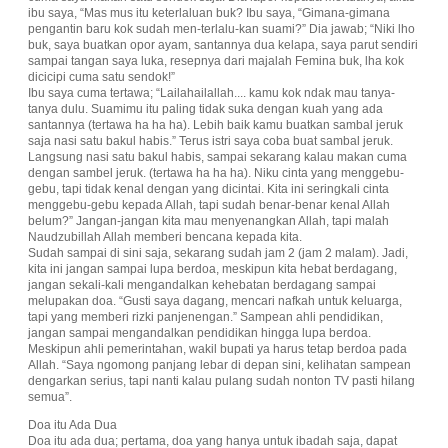
ibu saya, “Mas mus itu keterlaluan buk? Ibu saya, “Gimana-gimana
pengantin baru kok sudah men-terlalu-kan suami?” Dia jawab; “Niki lho
buk, saya buatkan opor ayam, santannya dua kelapa, saya parut sendiri
sampai tangan saya luka, resepnya dari majalah Femina buk, lha kok
dicicipi cuma satu sendok!”
Ibu saya cuma tertawa; “Lailahailallah.... kamu kok ndak mau tanya-
tanya dulu. Suamimu itu paling tidak suka dengan kuah yang ada
santannya (tertawa ha ha ha). Lebih baik kamu buatkan sambal jeruk
saja nasi satu bakul habis.” Terus istri saya coba buat sambal jeruk.
Langsung nasi satu bakul habis, sampai sekarang kalau makan cuma
dengan sambel jeruk. (tertawa ha ha ha). Niku cinta yang menggebu-
gebu, tapi tidak kenal dengan yang dicintai. Kita ini seringkali cinta
menggebu-gebu kepada Allah, tapi sudah benar-benar kenal Allah
belum?” Jangan-jangan kita mau menyenangkan Allah, tapi malah
Naudzubillah Allah memberi bencana kepada kita.
Sudah sampai di sini saja, sekarang sudah jam 2 (jam 2 malam). Jadi,
kita ini jangan sampai lupa berdoa, meskipun kita hebat berdagang,
jangan sekali-kali mengandalkan kehebatan berdagang sampai
melupakan doa. “Gusti saya dagang, mencari nafkah untuk keluarga,
tapi yang memberi rizki panjenengan.” Sampean ahli pendidikan,
jangan sampai mengandalkan pendidikan hingga lupa berdoa.
Meskipun ahli pemerintahan, wakil bupati ya harus tetap berdoa pada
Allah. “Saya ngomong panjang lebar di depan sini, kelihatan sampean
dengarkan serius, tapi nanti kalau pulang sudah nonton TV pasti hilang
semua”.
Doa itu Ada Dua
Doa itu ada dua; pertama, doa yang hanya untuk ibadah saja, dapat