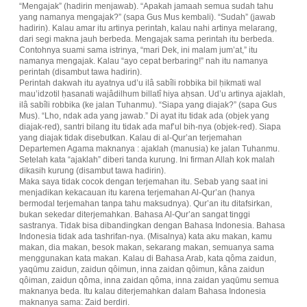
“Mengajak” (hadirin menjawab). “Apakah jamaah semua sudah tahu
yang namanya mengajak?” (sapa Gus Mus kembali). “Sudah” (jawab
hadirin). Kalau amar itu artinya perintah, kalau nahi artinya melarang,
dari segi makna jauh berbeda. Mengajak sama perintah itu berbeda.
Contohnya suami sama istrinya, “mari Dek, ini malam jum’at,” itu
namanya mengajak. Kalau “ayo cepat berbaring!” nah itu namanya
perintah (disambut tawa hadirin).
Perintah dakwah itu ayatnya ud’u ilâ sabîli robbika bil ḥikmati wal
mau’idzotil ḥasanati wajâdilhum billatî hiya aḥsan. Ud’u artinya ajaklah,
ilâ sabîli robbika (ke jalan Tuhanmu). “Siapa yang diajak?” (sapa Gus
Mus). “Lho, ndak ada yang jawab.” Di ayat itu tidak ada (objek yang
diajak-red), santri bilang itu tidak ada maf’ul bih-nya (objek-red). Siapa
yang diajak tidak disebutkan. Kalau di al-Qur’an terjemahan
Departemen Agama maknanya : ajaklah (manusia) ke jalan Tuhanmu.
Setelah kata “ajaklah” diberi tanda kurung. Ini firman Allah kok malah
dikasih kurung (disambut tawa hadirin).
Maka saya tidak cocok dengan terjemahan itu. Sebab yang saat ini
menjadikan kekacauan itu karena terjemahan Al-Qur’an (hanya
bermodal terjemahan tanpa tahu maksudnya). Qur’an itu ditafsirkan,
bukan sekedar diterjemahkan. Bahasa Al-Qur’an sangat tinggi
sastranya. Tidak bisa dibandingkan dengan Bahasa Indonesia. Bahasa
Indonesia tidak ada tashrifan-nya. (Misalnya) kata aku makan, kamu
makan, dia makan, besok makan, sekarang makan, semuanya sama
menggunakan kata makan. Kalau di Bahasa Arab, kata qôma zaidun,
yaqūmu zaidun, zaidun qôimun, inna zaidan qôimun, kâna zaidun
qôiman, zaidun qôma, inna zaidan qôma, inna zaidan yaqūmu semua
maknanya beda. Itu kalau diterjemahkan dalam Bahasa Indonesia
maknanya sama: Zaid berdiri.