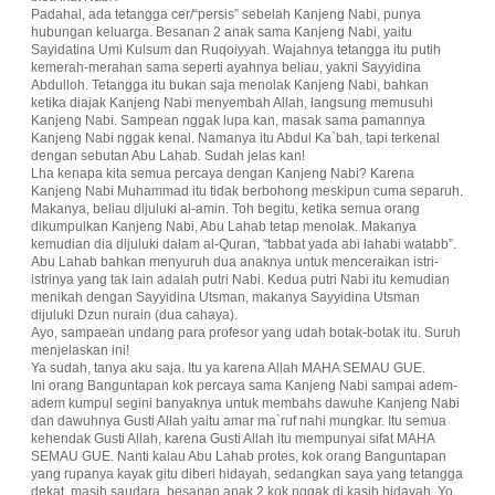
Padahal, ada tetangga cer/“persis” sebelah Kanjeng Nabi, punya
hubungan keluarga. Besanan 2 anak sama Kanjeng Nabi, yaitu
Sayidatina Umi Kulsum dan Ruqoiyyah. Wajahnya tetangga itu putih
kemerah-merahan sama seperti ayahnya beliau, yakni Sayyidina
Abdulloh. Tetangga itu bukan saja menolak Kanjeng Nabi, bahkan
ketika diajak Kanjeng Nabi menyembah Allah, langsung memusuhi
Kanjeng Nabi. Sampean nggak lupa kan, masak sama pamannya
Kanjeng Nabi nggak kenal. Namanya itu Abdul Ka`bah, tapi terkenal
dengan sebutan Abu Lahab. Sudah jelas kan!
Lha kenapa kita semua percaya dengan Kanjeng Nabi? Karena
Kanjeng Nabi Muhammad itu tidak berbohong meskipun cuma separuh.
Makanya, beliau dijuluki al-amin. Toh begitu, ketika semua orang
dikumpulkan Kanjeng Nabi, Abu Lahab tetap menolak. Makanya
kemudian dia dijuluki dalam al-Quran, “tabbat yada abi lahabi watabb”.
Abu Lahab bahkan menyuruh dua anaknya untuk menceraikan istri-
istrinya yang tak lain adalah putri Nabi. Kedua putri Nabi itu kemudian
menikah dengan Sayyidina Utsman, makanya Sayyidina Utsman
dijuluki Dzun nurain (dua cahaya).
Ayo, sampaean undang para profesor yang udah botak-botak itu. Suruh
menjelaskan ini!
Ya sudah, tanya aku saja. Itu ya karena Allah MAHA SEMAU GUE.
Ini orang Banguntapan kok percaya sama Kanjeng Nabi sampai adem-
adem kumpul segini banyaknya untuk membahs dawuhe Kanjeng Nabi
dan dawuhnya Gusti Allah yaitu amar ma`ruf nahi mungkar. Itu semua
kehendak Gusti Allah, karena Gusti Allah itu mempunyai sifat MAHA
SEMAU GUE. Nanti kalau Abu Lahab protes, kok orang Banguntapan
yang rupanya kayak gitu diberi hidayah, sedangkan saya yang tetangga
dekat, masih saudara, besanan anak 2 kok nggak di kasih hidayah. Yo