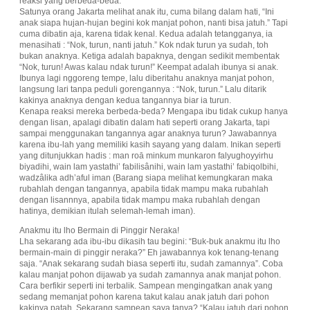
reaksi yang berbeda-beda.
Satunya orang Jakarta melihat anak itu, cuma bilang dalam hati, “Ini
anak siapa hujan-hujan begini kok manjat pohon, nanti bisa jatuh.” Tapi
cuma dibatin aja, karena tidak kenal. Kedua adalah tetangganya, ia
menasihati : “Nok, turun, nanti jatuh.” Kok ndak turun ya sudah, toh
bukan anaknya. Ketiga adalah bapaknya, dengan sedikit membentak
“Nok, turun! Awas kalau ndak turun!” Keempat adalah ibunya si anak.
Ibunya lagi nggoreng tempe, lalu diberitahu anaknya manjat pohon,
langsung lari tanpa peduli gorengannya : “Nok, turun.” Lalu ditarik
kakinya anaknya dengan kedua tangannya biar ia turun.
Kenapa reaksi mereka berbeda-beda? Mengapa ibu tidak cukup hanya
dengan lisan, apalagi dibatin dalam hati seperti orang Jakarta, tapi
sampai menggunakan tangannya agar anaknya turun? Jawabannya
karena ibu-lah yang memiliki kasih sayang yang dalam. Inikan seperti
yang ditunjukkan hadis : man roā minkum munkaron falyughoyyirhu
biyadihi, wain lam yastathi’ fabilisânihi, wain lam yastathi’ fabiqolbihi,
wadzâlika adh’aful iman (Barang siapa melihat kemungkaran maka
rubahlah dengan tangannya, apabila tidak mampu maka rubahlah
dengan lisannnya, apabila tidak mampu maka rubahlah dengan
hatinya, demikian itulah selemah-lemah iman).
Anakmu itu lho Bermain di Pinggir Neraka!
Lha sekarang ada ibu-ibu dikasih tau begini: “Buk-buk anakmu itu lho
bermain-main di pinggir neraka?” Eh jawabannya kok tenang-tenang
saja. “Anak sekarang sudah biasa seperti itu, sudah zamannya”. Coba
kalau manjat pohon dijawab ya sudah zamannya anak manjat pohon.
Cara berfikir seperti ini terbalik. Sampean mengingatkan anak yang
sedang memanjat pohon karena takut kalau anak jatuh dari pohon
kakinya patah. Sekarang sampean saya tanya? “Kalau jatuh dari pohon