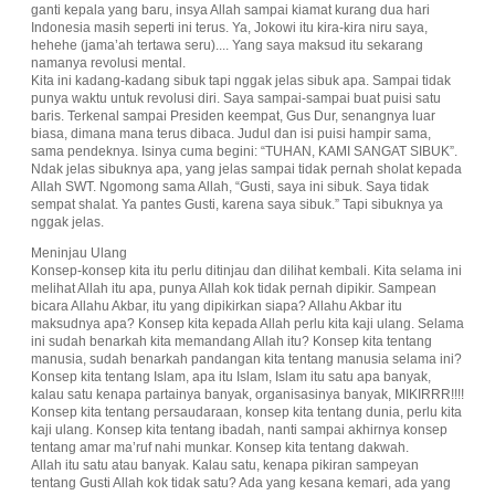
ganti kepala yang baru, insya Allah sampai kiamat kurang dua hari
Indonesia masih seperti ini terus. Ya, Jokowi itu kira-kira niru saya,
hehehe (jama’ah tertawa seru).... Yang saya maksud itu sekarang
namanya revolusi mental.
Kita ini kadang-kadang sibuk tapi nggak jelas sibuk apa. Sampai tidak
punya waktu untuk revolusi diri. Saya sampai-sampai buat puisi satu
baris. Terkenal sampai Presiden keempat, Gus Dur, senangnya luar
biasa, dimana mana terus dibaca. Judul dan isi puisi hampir sama,
sama pendeknya. Isinya cuma begini: “TUHAN, KAMI SANGAT SIBUK”.
Ndak jelas sibuknya apa, yang jelas sampai tidak pernah sholat kepada
Allah SWT. Ngomong sama Allah, “Gusti, saya ini sibuk. Saya tidak
sempat shalat. Ya pantes Gusti, karena saya sibuk.” Tapi sibuknya ya
nggak jelas.
Meninjau Ulang
Konsep-konsep kita itu perlu ditinjau dan dilihat kembali. Kita selama ini
melihat Allah itu apa, punya Allah kok tidak pernah dipikir. Sampean
bicara Allahu Akbar, itu yang dipikirkan siapa? Allahu Akbar itu
maksudnya apa? Konsep kita kepada Allah perlu kita kaji ulang. Selama
ini sudah benarkah kita memandang Allah itu? Konsep kita tentang
manusia, sudah benarkah pandangan kita tentang manusia selama ini?
Konsep kita tentang Islam, apa itu Islam, Islam itu satu apa banyak,
kalau satu kenapa partainya banyak, organisasinya banyak, MIKIRRR!!!!
Konsep kita tentang persaudaraan, konsep kita tentang dunia, perlu kita
kaji ulang. Konsep kita tentang ibadah, nanti sampai akhirnya konsep
tentang amar ma’ruf nahi munkar. Konsep kita tentang dakwah.
Allah itu satu atau banyak. Kalau satu, kenapa pikiran sampeyan
tentang Gusti Allah kok tidak satu? Ada yang kesana kemari, ada yang