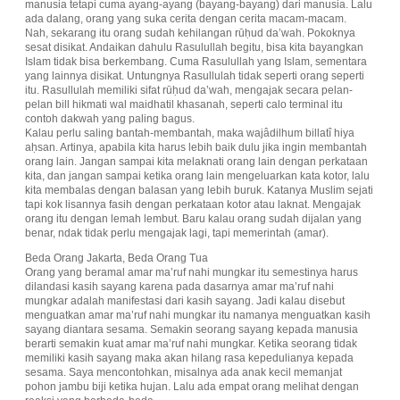
manusia tetapi cuma ayang-ayang (bayang-bayang) dari manusia. Lalu
ada dalang, orang yang suka cerita dengan cerita macam-macam.
Nah, sekarang itu orang sudah kehilangan rūḥud da’wah. Pokoknya
sesat disikat. Andaikan dahulu Rasulullah begitu, bisa kita bayangkan
Islam tidak bisa berkembang. Cuma Rasulullah yang Islam, sementara
yang lainnya disikat. Untungnya Rasullulah tidak seperti orang seperti
itu. Rasullulah memiliki sifat rūḥud da’wah, mengajak secara pelan-
pelan bill hikmati wal maidhatil khasanah, seperti calo terminal itu
contoh dakwah yang paling bagus.
Kalau perlu saling bantah-membantah, maka wajâdilhum billatî hiya
aḥsan. Artinya, apabila kita harus lebih baik dulu jika ingin membantah
orang lain. Jangan sampai kita melaknati orang lain dengan perkataan
kita, dan jangan sampai ketika orang lain mengeluarkan kata kotor, lalu
kita membalas dengan balasan yang lebih buruk. Katanya Muslim sejati
tapi kok lisannya fasih dengan perkataan kotor atau laknat. Mengajak
orang itu dengan lemah lembut. Baru kalau orang sudah dijalan yang
benar, ndak tidak perlu mengajak lagi, tapi memerintah (amar).
Beda Orang Jakarta, Beda Orang Tua
Orang yang beramal amar ma’ruf nahi mungkar itu semestinya harus
dilandasi kasih sayang karena pada dasarnya amar ma’ruf nahi
mungkar adalah manifestasi dari kasih sayang. Jadi kalau disebut
menguatkan amar ma’ruf nahi mungkar itu namanya menguatkan kasih
sayang diantara sesama. Semakin seorang sayang kepada manusia
berarti semakin kuat amar ma’ruf nahi mungkar. Ketika seorang tidak
memiliki kasih sayang maka akan hilang rasa kepedulianya kepada
sesama. Saya mencontohkan, misalnya ada anak kecil memanjat
pohon jambu biji ketika hujan. Lalu ada empat orang melihat dengan