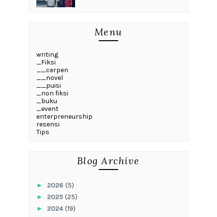
Menu
writing
_Fiksi
__cerpen
__novel
__puisi
_non fiksi
_buku
_event
enterpreneurship
resensi
Tips
Blog Archive
►
2026
(5)
►
2025
(25)
►
2024
(19)