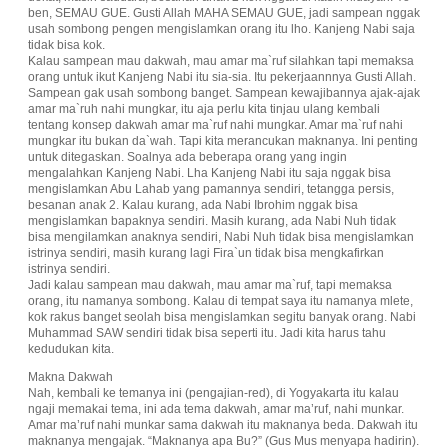
ben, SEMAU GUE. Gusti Allah MAHA SEMAU GUE, jadi sampean nggak
usah sombong pengen mengislamkan orang itu lho. Kanjeng Nabi saja
tidak bisa kok.
Kalau sampean mau dakwah, mau amar ma`ruf silahkan tapi memaksa
orang untuk ikut Kanjeng Nabi itu sia-sia. Itu pekerjaannnya Gusti Allah.
Sampean gak usah sombong banget. Sampean kewajibannya ajak-ajak
amar ma`ruh nahi mungkar, itu aja perlu kita tinjau ulang kembali
tentang konsep dakwah amar ma`ruf nahi mungkar. Amar ma`ruf nahi
mungkar itu bukan da`wah. Tapi kita merancukan maknanya. Ini penting
untuk ditegaskan. Soalnya ada beberapa orang yang ingin
mengalahkan Kanjeng Nabi. Lha Kanjeng Nabi itu saja nggak bisa
mengislamkan Abu Lahab yang pamannya sendiri, tetangga persis,
besanan anak 2. Kalau kurang, ada Nabi Ibrohim nggak bisa
mengislamkan bapaknya sendiri. Masih kurang, ada Nabi Nuh tidak
bisa mengilamkan anaknya sendiri, Nabi Nuh tidak bisa mengislamkan
istrinya sendiri, masih kurang lagi Fira`un tidak bisa mengkafirkan
istrinya sendiri.
Jadi kalau sampean mau dakwah, mau amar ma`ruf, tapi memaksa
orang, itu namanya sombong. Kalau di tempat saya itu namanya mlete,
kok rakus banget seolah bisa mengislamkan segitu banyak orang. Nabi
Muhammad SAW sendiri tidak bisa seperti itu. Jadi kita harus tahu
kedudukan kita.
Makna Dakwah
Nah, kembali ke temanya ini (pengajian-red), di Yogyakarta itu kalau
ngaji memakai tema, ini ada tema dakwah, amar ma’ruf, nahi munkar.
Amar ma’ruf nahi munkar sama dakwah itu maknanya beda. Dakwah itu
maknanya mengajak. “Maknanya apa Bu?” (Gus Mus menyapa hadirin).