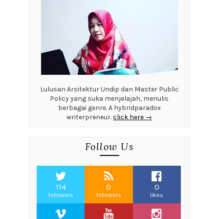
Lulusan Arsitektur Undip dan Master Public
Policy yang suka menjelajah, menulis
berbagai genre. A hybridparadox
writerpreneur.
click here →
Follow Us
114
0
0
followers
followers
likes