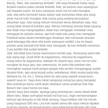
bilang; “Mas, niki sandalnya terbalik.” Istri saya khawatir kalau saya
terjatuh karena pakai sandal terbalik. Nah, itu karena rasa sayangnya
istri kepada suami. Ini baru namanya amar ma’ruf nahi mungkar.
Jadi, kita perlu bersedih kalau dalam satu komunitas tidak ada yang
amar ma’ruf nahi mungkar. Ada orang yang sedang kesusahan
dibiarkan saja. Ada orang minum-minuman keras dibiarkan saja. Ada
orang tidak sholat di biarkan saja. Artinya memang mereka tidak sayang
dan tidak mau mengingatkan, tidak mau mengajak. Andaikan mau
mengajak itu pahala semua, tapi kok ndak ada yang mau mengajak.
Padahal kalau dalam bertetangga misalnya, kita memasak sesuatu
pasti tetangga kita akan kita kasih walaupun sedikit. Lha ini dapat
pahala yang banyak kok tidak mau mengajak. Itu kan terbalik namanya.
Cara berfikir kita sudah terbalik.
Jadi, kita tidak bisa hanya merevolusi mental saja. Semuanya perlu kita
kaji ulang lagi, Gusti Allah itu bagaimana, manusia itu bagaimana,
orang Islam itu bagaimana, dakwah itu seperti apa, amar ma’ruf nahi
mungkar itu kaya apa, dan seterusnya. Ini perlu kita pikirkan dan
renungkan supaya nanti jangan-jangan kita sendiri menganggap sudah
disukai Allah, tapi yang terjadi justru sebaliknya, Allah murka pada kita.
(tertawa ha..ha..ha..). Orang Islam itu ada yang seperti orang kuno,
seperti saya ini. Saya dulu nikah langsung orang tua yang mengatur.
Wes pokoknya kamu nanti abah nikahkan sama anaknya Pak Haji
Basuni dan saya hanya iya saja.
Zaman saya dulu begitu, apalagi yang perempuan, sama sekali tidak
diberi tahu. Maka seringkali terjadi hal-hal lucu. Ingin menyenangkan
istrinya tapi ternyata si istri tidak senang. Saya belikan istri rok merah
yang harganya 500 ribu. Lha kok malah sama istri saya roknya dipakai
buat lap sepeda. Ini terjadi karena saya tidak kenal dengan istri saya.