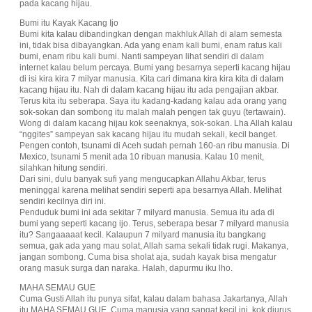
pada kacang hijau.
Bumi itu Kayak Kacang Ijo
Bumi kita kalau dibandingkan dengan makhluk Allah di alam semesta
ini, tidak bisa dibayangkan. Ada yang enam kali bumi, enam ratus kali
bumi, enam ribu kali bumi. Nanti sampeyan lihat sendiri di dalam
internet kalau belum percaya. Bumi yang besarnya seperti kacang hijau
di isi kira kira 7 milyar manusia. Kita cari dimana kira kira kita di dalam
kacang hijau itu. Nah di dalam kacang hijau itu ada pengajian akbar.
Terus kita itu seberapa. Saya itu kadang-kadang kalau ada orang yang
sok-sokan dan sombong itu malah malah pengen tak guyu (tertawain).
Wong di dalam kacang hijau kok seenaknya, sok-sokan. Lha Allah kalau
“nggites” sampeyan sak kacang hijau itu mudah sekali, kecil banget.
Pengen contoh, tsunami di Aceh sudah pernah 160-an ribu manusia. Di
Mexico, tsunami 5 menit ada 10 ribuan manusia. Kalau 10 menit,
silahkan hitung sendiri.
Dari sini, dulu banyak sufi yang mengucapkan Allahu Akbar, terus
meninggal karena melihat sendiri seperti apa besarnya Allah. Melihat
sendiri kecilnya diri ini.
Penduduk bumi ini ada sekitar 7 milyard manusia. Semua itu ada di
bumi yang seperti kacang ijo. Terus, seberapa besar 7 milyard manusia
itu? Sangaaaaat kecil. Kalaupun 7 milyard manusia itu bangkang
semua, gak ada yang mau solat, Allah sama sekali tidak rugi. Makanya,
jangan sombong. Cuma bisa sholat aja, sudah kayak bisa mengatur
orang masuk surga dan naraka. Halah, dapurmu iku lho.
MAHA SEMAU GUE
Cuma Gusti Allah itu punya sifat, kalau dalam bahasa Jakartanya, Allah
itu MAHA SEMAU GUE. Cuma manusia yang sangat kecil ini, kok diurus