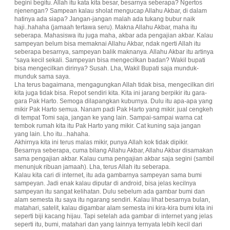
begini begitu. Allah itu kata kita besar, besarnya seberapa? Ngertos
njenengan? Sampean kalau sholat mengucap Allahu Akbar, di dalam
hatinya ada siapa? Jangan-jangan malah ada tukang bubur naik
haji..hahaha (jamaah tertawa seru). Makna Allahu Akbar, maha itu
seberapa. Mahasiswa itu juga maha, akbar ada pengajian akbar. Kalau
sampeyan belum bisa memaknai Allahu Akbar, ndak ngerti Allah itu
seberapa besarnya, sampeyan balik maknanya. Allahu Akbar itu artinya
“saya kecil sekali. Sampeyan bisa mengecilkan badan? Wakil bupati
bisa mengecilkan dirinya? Susah. Lha, Wakil Bupati saja munduk-
munduk sama saya.
Lha terus bagaimana, mengagungkan Allah tidak bisa, mengecilkan diri
kita juga tidak bisa. Repot sendiri kita. Kita ini jarang berpikir itu gara-
gara Pak Harto. Semoga dilapangkan kuburnya. Dulu itu apa-apa yang
mikir Pak Harto semua. Nanam padi Pak Harto yang mikir. jual cengkeh
di tempat Tomi saja, jangan ke yang lain. Sampai-sampai warna cat
tembok rumah kita itu Pak Harto yang mikir. Cat kuning saja jangan
yang lain. Lho itu...hahaha.
Akhirnya kita ini terus malas mikir, punya Allah kok tidak dipikir.
Besarnya seberapa, cuma bilang Allahu Akbar, Allahu Akbar disamakan
sama pengajian akbar. Kalau cuma pengajian akbar saja segini (sambil
menunjuk ribuan jamaah). Lha, terus Allah itu seberapa.
Kalau kita cari di internet, itu ada gambarnya sampeyan sama bumi
sampeyan. Jadi enak kalau diputar di android, bisa jelas kecilnya
sampeyan itu sangat kelihatan. Dulu sebelum ada gambar bumi dan
alam semesta itu saya itu ngarang sendiri. Kalau lihat besarnya bulan,
matahari, satelit, kalau digambar alam semesta ini kira-kira bumi kita ini
seperti biji kacang hijau. Tapi setelah ada gambar di internet yang jelas
seperti itu, bumi, matahari dan yang lainnya ternyata lebih kecil dari