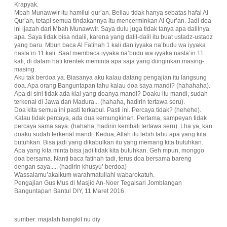
Krapyak.
Mbah Munawwir itu hamilul qur’an. Beliau tidak hanya sebatas hafal Al
Qur’an, tetapi semua tindakannya itu mencerminkan Al Qur’an. Jadi doa
ini ijazah dari Mbah Munawwir. Saya dulu juga tidak tanya apa dalilnya
apa. Saya tidak bisa ndalil, karena yang dalil-dalil itu buat ustadz-ustadz
yang baru. Mbun baca Al Fatihah 1 kali dan iyyaka na’budu wa iyyaka
nasta’in 11 kali. Saat membaca iyyaka na’budu wa iyyaka nasta’in 11
kali, di dalam hati krentek meminta apa saja yang diinginkan masing-
masing.
Aku tak berdoa ya. Biasanya aku kalau datang pengajian itu langsung
doa. Apa orang Banguntapan tahu kalau doa saya mandi? (hahahaha).
Apa di sini tidak ada kiai yang doanya mandi? Doaku itu mandi, sudah
terkenal di Jawa dan Madura... (hahaha, hadirin tertawa seru).
Doa kita semua ini pasti terkabul. Pasti ini. Percaya tidak? (hehehe).
Kalau tidak percaya, ada dua kemungkinan. Pertama, sampeyan tidak
percaya sama saya. (hahaha, hadirin kembali tertawa seru). Lha ya, kan
doaku sudah terkenal mandi. Kedua, Allah itu lebih tahu apa yang kita
butuhkan. Bisa jadi yang dikabulkan itu yang memang kita butuhkan.
Apa yang kita minta bisa jadi tidak kita butuhkan. Geh mpun, monggo
doa bersama. Nanti baca fatihah tadi, terus doa bersama bareng
dengan saya..... (hadirin khusyu’ berdoa)
Wassalamu’akaikum warahmatullahi wabarokatuh.
Pengajian Gus Mus di Masjid An-Noer Tegalsari Jomblangan
Banguntapan Bantul DIY, 11 Maret 2016.
sumber: majalah bangkit nu diy