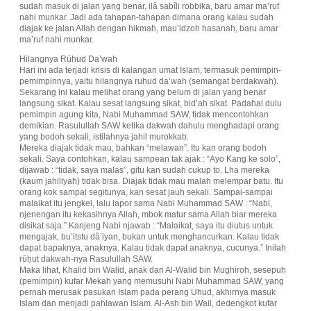
sudah masuk di jalan yang benar, ilâ sabîli robbika, baru amar ma’ruf
nahi munkar. Jadi ada tahapan-tahapan dimana orang kalau sudah
diajak ke jalan Allah dengan hikmah, mau’idzoh hasanah, baru amar
ma’ruf nahi munkar.
Hilangnya Rūḥud Da’wah
Hari ini ada terjadi krisis di kalangan umat Islam, termasuk pemimpin-
pemimpinnya, yaitu hilangnya ruḥud da’wah (semangat berdakwah).
Sekarang ini kalau melihat orang yang belum di jalan yang benar
langsung sikat. Kalau sesat langsung sikat, bid’ah sikat. Padahal dulu
pemimpin agung kita, Nabi Muhammad SAW, tidak mencontohkan
demikian. Rasulullah SAW ketika dakwah dahulu menghadapi orang
yang bodoh sekali, istilahnya jahil murokkab.
Mereka diajak tidak mau, bahkan “melawan”. Itu kan orang bodoh
sekali. Saya contohkan, kalau sampean tak ajak : “Ayo Kang ke solo”,
dijawab : “tidak, saya malas”, gitu kan sudah cukup to. Lha mereka
(kaum jahiliyah) tidak bisa. Diajak tidak mau malah melempar batu. Itu
orang kok sampai segitunya, kan sesat jauh sekali. Sampai-sampai
malaikat itu jengkel, lalu lapor sama Nabi Muhammad SAW : “Nabi,
njenengan itu kekasihnya Allah, mbok matur sama Allah biar mereka
disikat saja.” Kanjeng Nabi njawab : “Malaikat, saya itu diutus untuk
mengajak, bu’itstu dâ’iyan, bukan untuk menghancurkan. Kalau tidak
dapat bapaknya, anaknya. Kalau tidak dapat anaknya, cucunya.” Inilah
rūḥut dakwah-nya Rasulullah SAW.
Maka lihat, Khalid bin Walid, anak dari Al-Walid bin Mughiroh, sesepuh
(pemimpin) kufar Mekah yang memusuhi Nabi Muhammad SAW, yang
pernah merusak pasukan Islam pada perang Uhud, akhirnya masuk
Islam dan menjadi pahlawan Islam. Al-Ash bin Wail, dedengkot kufar