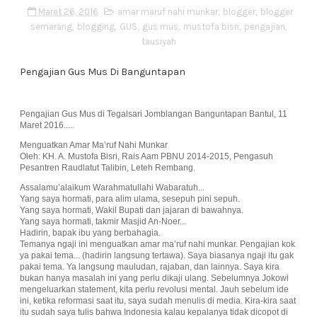
Maret 26, 2016
amar maruf nahi munkar
,
blogger
,
blogger
semarang
,
blogging
,
GUS
,
gus mus
,
mustofa bisri
,
pengajian
,
tausiyah
Pengajian Gus Mus Di Banguntapan
Pengajian Gus Mus di Tegalsari Jomblangan Banguntapan Bantul, 11
Maret 2016.....
Menguatkan Amar Ma’ruf Nahi Munkar
Oleh: KH. A. Mustofa Bisri, Rais Aam PBNU 2
014-2015, Pengasuh
Pesantren Raudlatut Talibin, Leteh Rembang.
Assalamu’alaikum Warahmatullahi Wabaratuh...
Yang saya hormati, para alim ulama, sesepuh pini sepuh.
Yang saya hormati, Wakil Bupati dan jajaran di bawahnya.
Yang saya hormati, takmir Masjid An-Noer...
Hadirin, bapak ibu yang berbahagia.
Temanya ngaji ini menguatkan amar ma’ruf nahi munkar. Pengajian kok
ya pakai tema... (hadirin langsung tertawa). Saya biasanya ngaji itu gak
pakai tema. Ya langsung mauludan, rajaban, dan lainnya. Saya kira
bukan hanya masalah ini yang perlu dikaji ulang. Sebelumnya Jokowi
mengeluarkan statement, kita perlu revolusi mental. Jauh sebelum ide
ini, ketika reformasi saat itu, saya sudah menulis di media. Kira-kira saat
itu sudah saya tulis bahwa Indonesia kalau kepalanya tidak dicopot di