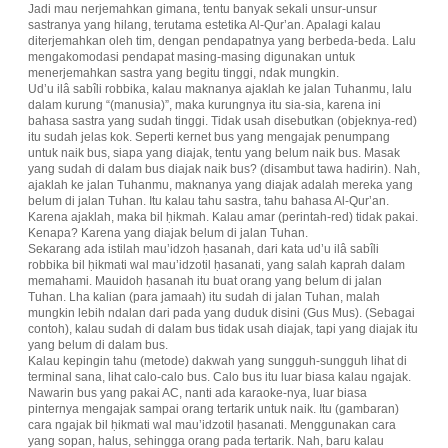
Jadi mau nerjemahkan gimana, tentu banyak sekali unsur-unsur
sastranya yang hilang, terutama estetika Al-Qur’an. Apalagi kalau
diterjemahkan oleh tim, dengan pendapatnya yang berbeda-beda. Lalu
mengakomodasi pendapat masing-masing digunakan untuk
menerjemahkan sastra yang begitu tinggi, ndak mungkin.
Ud’u ilâ sabîli robbika, kalau maknanya ajaklah ke jalan Tuhanmu, lalu
dalam kurung “(manusia)”, maka kurungnya itu sia-sia, karena ini
bahasa sastra yang sudah tinggi. Tidak usah disebutkan (objeknya-red)
itu sudah jelas kok. Seperti kernet bus yang mengajak penumpang
untuk naik bus, siapa yang diajak, tentu yang belum naik bus. Masak
yang sudah di dalam bus diajak naik bus? (disambut tawa hadirin). Nah,
ajaklah ke jalan Tuhanmu, maknanya yang diajak adalah mereka yang
belum di jalan Tuhan. Itu kalau tahu sastra, tahu bahasa Al-Qur’an.
Karena ajaklah, maka bil ḥikmah. Kalau amar (perintah-red) tidak pakai.
Kenapa? Karena yang diajak belum di jalan Tuhan.
Sekarang ada istilah mau’idzoh ḥasanah, dari kata ud’u ilâ sabîli
robbika bil ḥikmati wal mau’idzotil ḥasanati, yang salah kaprah dalam
memahami. Mauidoh ḥasanah itu buat orang yang belum di jalan
Tuhan. Lha kalian (para jamaah) itu sudah di jalan Tuhan, malah
mungkin lebih ndalan dari pada yang duduk disini (Gus Mus). (Sebagai
contoh), kalau sudah di dalam bus tidak usah diajak, tapi yang diajak itu
yang belum di dalam bus.
Kalau kepingin tahu (metode) dakwah yang sungguh-sungguh lihat di
terminal sana, lihat calo-calo bus. Calo bus itu luar biasa kalau ngajak.
Nawarin bus yang pakai AC, nanti ada karaoke-nya, luar biasa
pinternya mengajak sampai orang tertarik untuk naik. Itu (gambaran)
cara ngajak bil ḥikmati wal mau’idzotil ḥasanati. Menggunakan cara
yang sopan, halus, sehingga orang pada tertarik. Nah, baru kalau