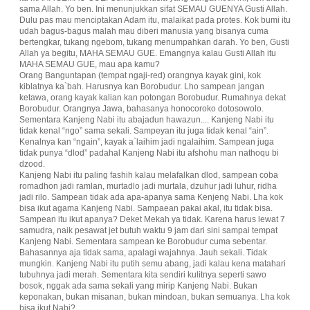
sama Allah. Yo ben. Ini menunjukkan sifat SEMAU GUENYA Gusti Allah.
Dulu pas mau menciptakan Adam itu, malaikat pada protes. Kok bumi itu
udah bagus-bagus malah mau diberi manusia yang bisanya cuma
bertengkar, tukang ngebom, tukang menumpahkan darah. Yo ben, Gusti
Allah ya begitu, MAHA SEMAU GUE. Emangnya kalau Gusti Allah itu
MAHA SEMAU GUE, mau apa kamu?
Orang Banguntapan (tempat ngaji-red) orangnya kayak gini, kok
kiblatnya ka`bah. Harusnya kan Borobudur. Lho sampean jangan
ketawa, orang kayak kalian kan potongan Borobudur. Rumahnya dekat
Borobudur. Orangnya Jawa, bahasanya honocoroko dotosowolo.
Sementara Kanjeng Nabi itu abajadun hawazun.... Kanjeng Nabi itu
tidak kenal “ngo” sama sekali. Sampeyan itu juga tidak kenal “ain”.
Kenalnya kan “ngain”, kayak a`laihim jadi ngalaihim. Sampean juga
tidak punya “dlod” padahal Kanjeng Nabi itu afshohu man nathoqu bi
dzood.
Kanjeng Nabi itu paling fashih kalau melafalkan dlod, sampean coba
romadhon jadi ramlan, murtadlo jadi murtala, dzuhur jadi luhur, ridha
jadi rilo. Sampean tidak ada apa-apanya sama Kenjeng Nabi. Lha kok
bisa ikut agama Kanjeng Nabi. Sampaean pakai akal, itu tidak bisa.
Sampean itu ikut apanya? Deket Mekah ya tidak. Karena harus lewat 7
samudra, naik pesawat jet butuh waktu 9 jam dari sini sampai tempat
Kanjeng Nabi. Sementara sampean ke Borobudur cuma sebentar.
Bahasannya aja tidak sama, apalagi wajahnya. Jauh sekali. Tidak
mungkin. Kanjeng Nabi itu putih semu abang, jadi kalau kena matahari
tubuhnya jadi merah. Sementara kita sendiri kulitnya seperti sawo
bosok, nggak ada sama sekali yang mirip Kanjeng Nabi. Bukan
keponakan, bukan misanan, bukan mindoan, bukan semuanya. Lha kok
bisa ikut Nabi?