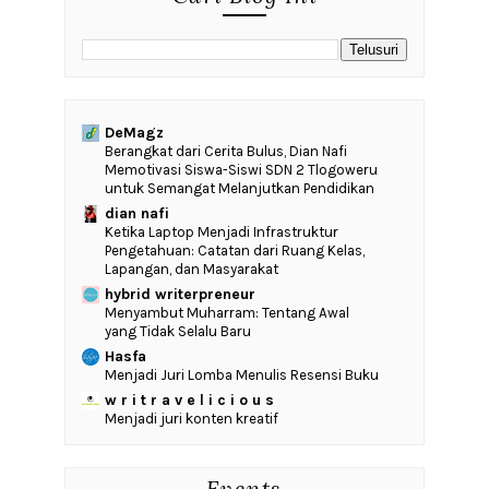
DeMagz
‎Berangkat dari Cerita Bulus, Dian Nafi
Memotivasi Siswa-Siswi SDN 2 Tlogoweru
untuk Semangat Melanjutkan Pendidikan
dian nafi
Ketika Laptop Menjadi Infrastruktur
Pengetahuan: Catatan dari Ruang Kelas,
Lapangan, dan Masyarakat
hybrid writerpreneur
Menyambut Muharram: Tentang Awal
yang Tidak Selalu Baru
Hasfa
Menjadi Juri Lomba Menulis Resensi Buku
w r i t r a v e l i c i o u s
Menjadi juri konten kreatif
Events