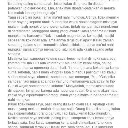
itu paling-paling cuma patah, tetapi kalau di neraka itu dipatah-
patahkan (dioklek-oklek). Lho, anak mau dipatah-patahkan di neraka
kok malah tenang-tenang saja.”
Yang seperti ini bukan amar ma’ruf nahi mungkar. Artinya, tidak memiliki
kasih sayang kepada anak. Sudah tiba waktu sholat maghrib misalnya
malah masih nongkrong di perempatan. Entah mencari apa nongkrong
di perempatan. Menggoda orang yang lewat? Kalau amar ma’ruf nahi
mungkar itu harusnya; “Nak ini sudah maghrib ayo ke masjid, masjid
sebesar itu kok ndak ada jama’ahnya terus buat apa?” Kalau zaman
sekarang dalam suatu komunitas Muslim tidak ada amar ma’ruf nahi
mungkar, sama artinya memang di situ tidak ada kasih sayang antar
sesama.
Misalnya lagi, sampean ketemu saya, terus melihat di muka saya ada
kotoran. “Itu lho Gus ada kotoran?” Kalau belum kenal saya, paling
sampean hanya ngomong dalam hati. “Ini orang mana kok punya kumis
cuma sebelah, habis main ketoprak lupa di hapus paling?” Tapi kalau
sudah kenal saya, otomatis sampean akan menegur, “Maaf Gus, niku
sampean tadi ngaca apa ndak ya? Lho memangnya ada apa? Itu lho
Gus di wajah sampean ada kotoran.” Masyaallah, terimakasih sudah
diingatkan. Ini terjadi karena ada hubungan batin. Orang itu akan malu
ketika saya dipermalukan orang. Inilah yang dimaksud ber-amar ma’ruf
nahi mungkar.
Kalau tidak kenal saya, pasti orang itu akan diam saja. Apalagi kalau
musuh yang melihat, malah dibiarkan saja. Orang itu pasti senang kalau
saya dipermalukan orang banyak. Tapi kalau kenal tidak mungkin.
Ketika sandal saya terbalik, paling kalau sampean tidak kenal hanya
tertawa saja. Tapi kalau sampean kenal pasti diingatkan; “Lho kang
sandal sampean terbalik?.” Kalau istri saya beda lagi. Dia langsung