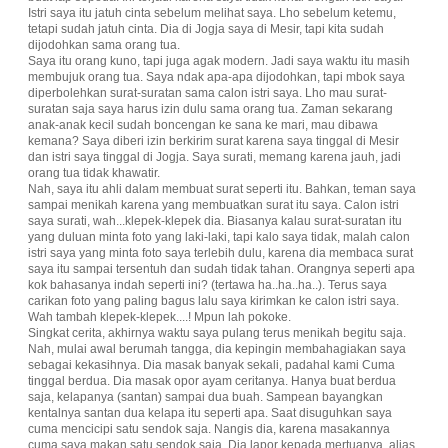
Istri saya itu jatuh cinta sebelum melihat saya. Lho sebelum ketemu,
tetapi sudah jatuh cinta. Dia di Jogja saya di Mesir, tapi kita sudah
dijodohkan sama orang tua.
Saya itu orang kuno, tapi juga agak modern. Jadi saya waktu itu masih
membujuk orang tua. Saya ndak apa-apa dijodohkan, tapi mbok saya
diperbolehkan surat-suratan sama calon istri saya. Lho mau surat-
suratan saja saya harus izin dulu sama orang tua. Zaman sekarang
anak-anak kecil sudah boncengan ke sana ke mari, mau dibawa
kemana? Saya diberi izin berkirim surat karena saya tinggal di Mesir
dan istri saya tinggal di Jogja. Saya surati, memang karena jauh, jadi
orang tua tidak khawatir.
Nah, saya itu ahli dalam membuat surat seperti itu. Bahkan, teman saya
sampai menikah karena yang membuatkan surat itu saya. Calon istri
saya surati, wah...klepek-klepek dia. Biasanya kalau surat-suratan itu
yang duluan minta foto yang laki-laki, tapi kalo saya tidak, malah calon
istri saya yang minta foto saya terlebih dulu, karena dia membaca surat
saya itu sampai tersentuh dan sudah tidak tahan. Orangnya seperti apa
kok bahasanya indah seperti ini? (tertawa ha..ha..ha..). Terus saya
carikan foto yang paling bagus lalu saya kirimkan ke calon istri saya.
Wah tambah klepek-klepek....! Mpun lah pokoke.
Singkat cerita, akhirnya waktu saya pulang terus menikah begitu saja.
Nah, mulai awal berumah tangga, dia kepingin membahagiakan saya
sebagai kekasihnya. Dia masak banyak sekali, padahal kami Cuma
tinggal berdua. Dia masak opor ayam ceritanya. Hanya buat berdua
saja, kelapanya (santan) sampai dua buah. Sampean bayangkan
kentalnya santan dua kelapa itu seperti apa. Saat disuguhkan saya
cuma mencicipi satu sendok saja. Nangis dia, karena masakannya
cuma saya makan satu sendok saja. Dia lapor kepada mertuanya, alias