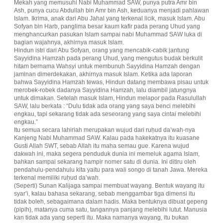
Mekah yang memusuhi Nabi Muhammad SAW, punya putra Amr bin
Ash, punya cucu Abdullah bin Amr bin Ash, keduanya menjadi pahlawan
Islam. Ikrima, anak dari Abu Jahal yang terkenal licik, masuk Islam. Abu
Sofyan bin Harb, panglima besar kaum kafir pada perang Uhud yang
menghancurkan pasukan Islam sampai nabi Muhammad SAW luka di
bagian wajahnya, akhirnya masuk Islam.
Hindun istri dari Abu Sofyan, orang yang mencabik-cabik jantung
Sayyidina Hamzah pada perang Uhud, yang mengutus budak berkulit
hitam bernama Wahsyi untuk membunuh Sayyidina Hamzah dengan
jaminan dimerdekakan, akhirnya masuk Islam. Ketika ada laporan
bahwa Sayyidina Hamzah tewas, Hindun datang membawa pisau untuk
merobek-robek dadanya Sayyidina Hamzah, lalu diambil jatungnya
untuk dimakan. Setelah masuk Islam, Hindun melapor pada Rasulullah
SAW, lalu berkata : “Dulu tidak ada orang yang saya benci melebihi
engkau, tapi sekarang tidak ada seseorang yang saya cintai melebihi
engkau.”
Itu semua secara lahiriah merupakan wujud dari ruḥud da’wah-nya
Kanjeng Nabi Muhammad SAW. Kalau pada hakekatnya itu kuasane
Gusti Allah SWT, sebab Allah itu maha semau gue. Karena wujud
dakwah ini, maka segera penduduk dunia ini memeluk agama Islam,
bahkan sampai sekarang hampir nomer satu di dunia. Ini ditiru oleh
pendahulu-pendahulu kita yaitu para wali songo di tanah Jawa. Mereka
terkenal memiliki ruḥud da’wah.
(Seperti) Sunan Kalijaga sampai membuat wayang. Bentuk wayang itu
syar’i, kalau bahasa sekarang, sebab menggambar tiga dimensi itu
tidak boleh, sebagaimana dalam hadis. Maka bentuknya dibuat gepeng
(pipih), matanya cuma satu, tangannya panjang melebihi lutut. Manusia
kan tidak ada yang seperti itu. Maka namanya wayang, itu bukan