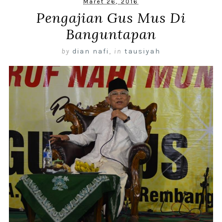
Maret 26, 2016
Pengajian Gus Mus Di
Banguntapan
by
dian nafi
,
in
tausiyah