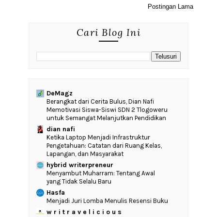
Postingan Lama
Cari Blog Ini
DeMagz
‎Berangkat dari Cerita Bulus, Dian Nafi
Memotivasi Siswa-Siswi SDN 2 Tlogoweru
untuk Semangat Melanjutkan Pendidikan
dian nafi
Ketika Laptop Menjadi Infrastruktur
Pengetahuan: Catatan dari Ruang Kelas,
Lapangan, dan Masyarakat
hybrid writerpreneur
Menyambut Muharram: Tentang Awal
yang Tidak Selalu Baru
Hasfa
Menjadi Juri Lomba Menulis Resensi Buku
w r i t r a v e l i c i o u s