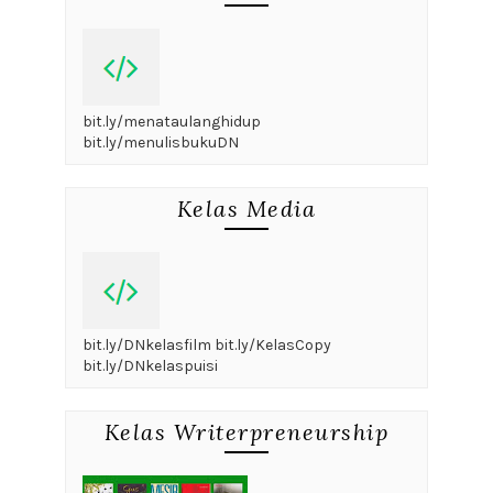
bit.ly/menataulanghidup
bit.ly/menulisbukuDN
Kelas Media
bit.ly/DNkelasfilm bit.ly/KelasCopy
bit.ly/DNkelaspuisi
Kelas Writerpreneurship