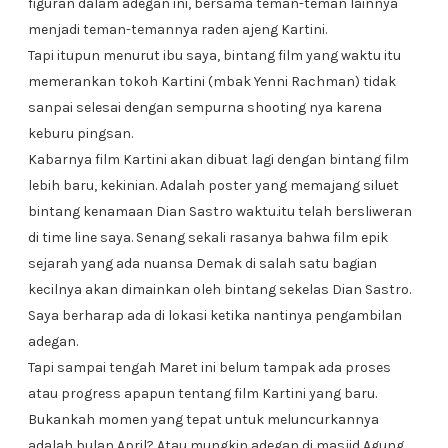
figuran dalam adegan ini, bersama teman-teman lainnya
menjadi teman-temannya raden ajeng Kartini.
Tapi itupun menurut ibu saya, bintang film yang waktu itu
memerankan tokoh Kartini (mbak Yenni Rachman) tidak
sanpai selesai dengan sempurna shooting nya karena
keburu pingsan.
Kabarnya film Kartini akan dibuat lagi dengan bintang film
lebih baru, kekinian. Adalah poster yang memajang siluet
bintang kenamaan Dian Sastro waktu.itu telah bersliweran
di time line saya. Senang sekali rasanya bahwa film epik
sejarah yang ada nuansa Demak di salah satu bagian
kecilnya akan dimainkan oleh bintang sekelas Dian Sastro.
Saya berharap ada di lokasi ketika nantinya pengambilan
adegan.
Tapi sampai tengah Maret ini belum tampak ada proses
atau progress apapun tentang film Kartini yang baru.
Bukankah momen yang tepat untuk meluncurkannya
adalah bulan April? Atau mungkin adegan di masjid Agung