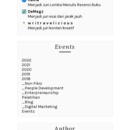
Menjadi Juri Lomba Menulis Resensi Buku
DeMagz
Menjadi juri esai dari jarak jauh
w r i t r a v e l i c i o u s
Menjadi juri konten kreatif
Events
2022
2021
2020
2019
2018
_Non Fiksi
_People Development
_Enterpreneurship
Pelatihan
_Blog
_Digital Marketing
Events
Author