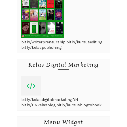
bit.ly/writerpreneurship bit.ly/kursusediting
bit.ly/kelaspublishing
Kelas Digital Marketing
bit.ly/kelasdigitalmarketingDN
bit.ly/DNkelasblog bit.ly/kursusblogtobook
Menu Widget