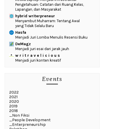
Pengetahuan: Catatan dari Ruang Kelas,
Lapangan, dan Masyarakat
hybrid writerpreneur
Menyambut Muharram: Tentang Awal
yang Tidak Selalu Baru
Hasfa
Menjadi Juri Lomba Menulis Resensi Buku
DeMagz
Menjadi juri esai dari jarak jauh
w r i t r a v e l i c i o u s
Menjadi juri konten kreatif
Events
2022
2021
2020
2019
2018
_Non Fiksi
_People Development
_Enterpreneurship