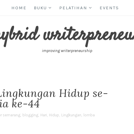
HOME
BUKU
PELATIHAN
EVENTS
hybrid writerpreneu
improving writerpreneurship
Lingkungan Hidup se-
ia ke-44
er semarang
,
blogging
,
Hari
,
Hidup
,
Lingkungan
,
lomba