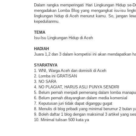
Dalam rangka memperingati Hari Lingkungan Hidup se-Du
mengadakan Lomba Blog yang mengangkat isu-isu lingku
lingkungan hidup di Aceh menurut kamu. So, jangan lew
kepedulianmu.
TEMA
Isu-Isu Lingkungan Hidup di Aceh
HADIAH
Juara 1,2 dan 3 dalam kompetisi ini akan mendapatkan ha
SYARATNYA
1. WNI, Warga Aceh dan domisili di Aceh
2. Lomba ini GRATISAN
3. NO SARA
4. NO PLAGIAT, HARUS ASLI PUNYA SENDIRI
5. Belum pernah menjadi pemenang dalam lomba manap
6. Belum pernah ditayangkan dalam media komersial
7. Keputusan juri tidak dapat diganggu gugat
8. Menulis di blog pribadi yang minimal berumur 2 bulan y
9. Boleh daftar 1 blog dengan maksimal 3 artikel yang se
10. Minimal tulisan 500 kata ya