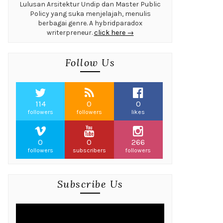
Lulusan Arsitektur Undip dan Master Public
Policy yang suka menjelajah, menulis
berbagai genre. A hybridparadox
writerpreneur.
click here →
Follow Us
114
0
0
followers
followers
likes
0
0
266
followers
subscribers
followers
Subscribe Us