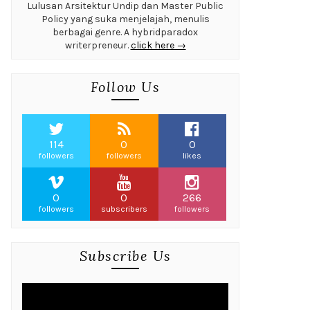
Lulusan Arsitektur Undip dan Master Public
Policy yang suka menjelajah, menulis
berbagai genre. A hybridparadox
writerpreneur.
click here →
Follow Us
114
0
0
followers
followers
likes
0
0
266
followers
subscribers
followers
Subscribe Us