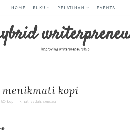
HOME
BUKU
PELATIHAN
EVENTS
hybrid writerpreneu
improving writerpreneurship
k menikmati kopi
kopi
,
nikmat
,
seduh
,
sensasi
il: