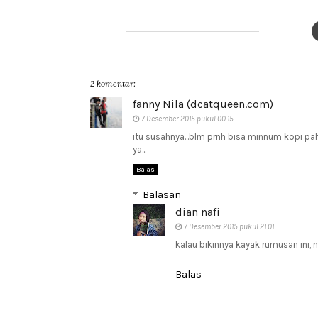
2 komentar:
fanny Nila (dcatqueen.com)
7 Desember 2015 pukul 00.15
itu susahnya...blm prnh bisa minnum kopi pah
ya...
Balas
Balasan
dian nafi
7 Desember 2015 pukul 21.01
kalau bikinnya kayak rumusan ini, 
Balas