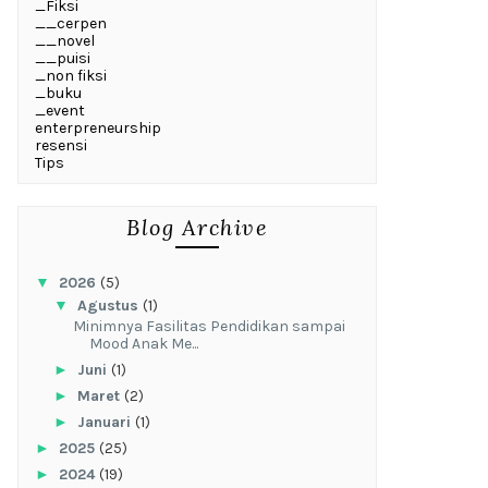
_Fiksi
__cerpen
__novel
__puisi
_non fiksi
_buku
_event
enterpreneurship
resensi
Tips
Blog Archive
▼
2026
(5)
▼
Agustus
(1)
‎Minimnya Fasilitas Pendidikan sampai
Mood Anak Me...
►
Juni
(1)
►
Maret
(2)
►
Januari
(1)
►
2025
(25)
►
2024
(19)