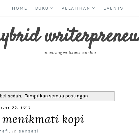
HOME
BUKU
PELATIHAN
EVENTS
hybrid writerpreneu
improving writerpreneurship
abel
seduh
.
Tampilkan semua postingan
ber 05, 2015
k menikmati kopi
nafi
,
in
sensasi