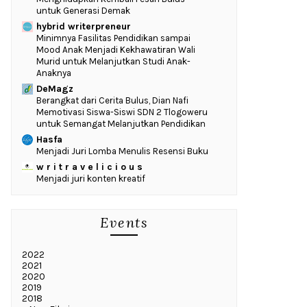
untuk Generasi Demak
hybrid writerpreneur
‎Minimnya Fasilitas Pendidikan sampai
Mood Anak Menjadi Kekhawatiran Wali
Murid untuk Melanjutkan Studi Anak-
Anaknya
DeMagz
‎Berangkat dari Cerita Bulus, Dian Nafi
Memotivasi Siswa-Siswi SDN 2 Tlogoweru
untuk Semangat Melanjutkan Pendidikan
Hasfa
Menjadi Juri Lomba Menulis Resensi Buku
w r i t r a v e l i c i o u s
Menjadi juri konten kreatif
Events
2022
2021
2020
2019
2018