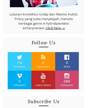
Lulusan Arsitektur Undip dan Master Public
Policy yang suka menjelajah, menulis
berbagai genre. A hybridparadox
writerpreneur.
click here →
Follow Us
114
0
0
followers
followers
likes
0
0
266
followers
subscribers
followers
Subscribe Us