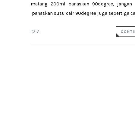
matang 200ml panaskan 90degree, jangan 
panaskan susu cair 90degree juga sepertiga can
2
CONTI