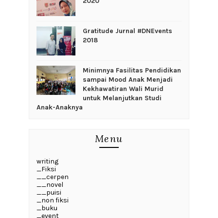
2020
Gratitude Jurnal #DNEvents
2018
‎Minimnya Fasilitas Pendidikan
sampai Mood Anak Menjadi
Kekhawatiran Wali Murid
untuk Melanjutkan Studi
Anak-Anaknya
Menu
writing
_Fiksi
__cerpen
__novel
__puisi
_non fiksi
_buku
_event