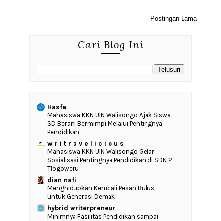
Postingan Lama
Cari Blog Ini
Hasfa
Mahasiswa KKN UIN Walisongo Ajak Siswa
SD Berani Bermimpi Melalui Pentingnya
Pendidikan
w r i t r a v e l i c i o u s
Mahasiswa KKN UIN Walisongo Gelar
Sosialisasi Pentingnya Pendidikan di SDN 2
Tlogoweru
dian nafi
Menghidupkan Kembali Pesan Bulus
untuk Generasi Demak
hybrid writerpreneur
‎Minimnya Fasilitas Pendidikan sampai