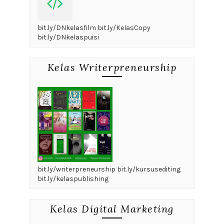
bit.ly/DNkelasfilm bit.ly/KelasCopy
bit.ly/DNkelaspuisi
Kelas Writerpreneurship
bit.ly/writerpreneurship bit.ly/kursusediting
bit.ly/kelaspublishing
Kelas Digital Marketing