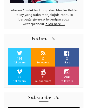
Lulusan Arsitektur Undip dan Master Public
Policy yang suka menjelajah, menulis
berbagai genre. A hybridparadox
writerpreneur.
click here →
Follow Us
114
0
0
followers
followers
likes
0
0
266
followers
subscribers
followers
Subscribe Us