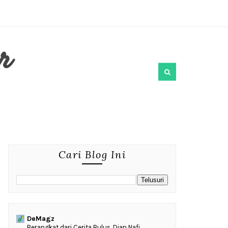
r
Cari Blog Ini
DeMagz
‎Berangkat dari Cerita Bulus, Dian Nafi