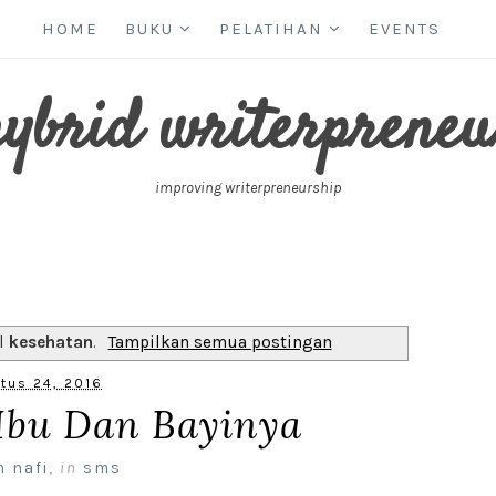
HOME
BUKU
PELATIHAN
EVENTS
hybrid writerpreneu
improving writerpreneurship
el
kesehatan
.
Tampilkan semua postingan
tus 24, 2016
Ibu Dan Bayinya
n nafi
,
in
sms