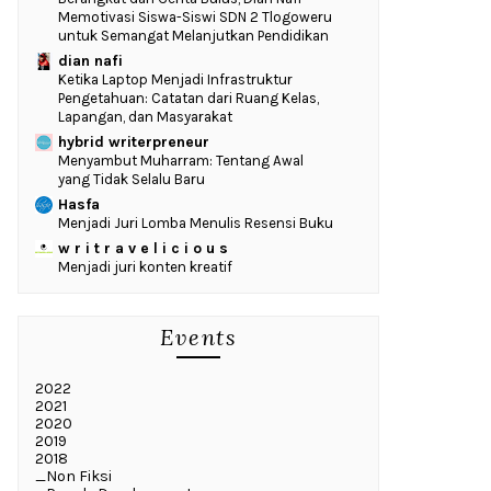
Memotivasi Siswa-Siswi SDN 2 Tlogoweru
untuk Semangat Melanjutkan Pendidikan
dian nafi
Ketika Laptop Menjadi Infrastruktur
Pengetahuan: Catatan dari Ruang Kelas,
Lapangan, dan Masyarakat
hybrid writerpreneur
Menyambut Muharram: Tentang Awal
yang Tidak Selalu Baru
Hasfa
Menjadi Juri Lomba Menulis Resensi Buku
w r i t r a v e l i c i o u s
Menjadi juri konten kreatif
Events
2022
2021
2020
2019
2018
_Non Fiksi