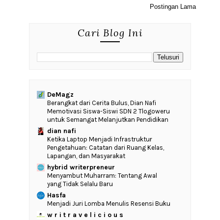
Postingan Lama
Cari Blog Ini
DeMagz
‎Berangkat dari Cerita Bulus, Dian Nafi
Memotivasi Siswa-Siswi SDN 2 Tlogoweru
untuk Semangat Melanjutkan Pendidikan
dian nafi
Ketika Laptop Menjadi Infrastruktur
Pengetahuan: Catatan dari Ruang Kelas,
Lapangan, dan Masyarakat
hybrid writerpreneur
Menyambut Muharram: Tentang Awal
yang Tidak Selalu Baru
Hasfa
Menjadi Juri Lomba Menulis Resensi Buku
w r i t r a v e l i c i o u s