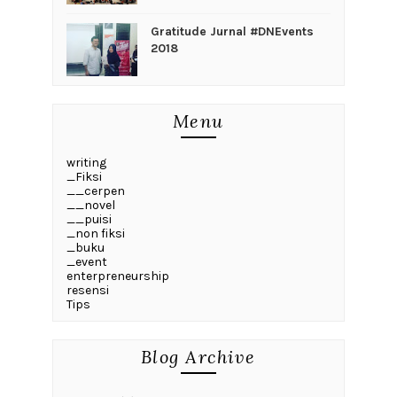
Gratitude Jurnal #DNEvents
2018
Menu
writing
_Fiksi
__cerpen
__novel
__puisi
_non fiksi
_buku
_event
enterpreneurship
resensi
Tips
Blog Archive