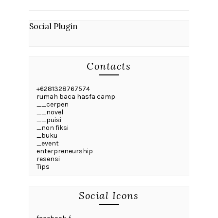
Social Plugin
Contacts
+6281328767574
rumah baca hasfa camp
__cerpen
__novel
__puisi
_non fiksi
_buku
_event
enterpreneurship
resensi
Tips
Social Icons