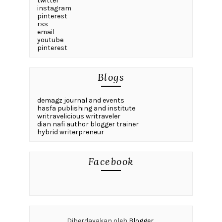
twitter
instagram
pinterest
rss
email
youtube
pinterest
Blogs
demagz journal and events
hasfa publishing and institute
writravelicious writraveler
dian nafi author blogger trainer
hybrid writerpreneur
Facebook
Diberdayakan oleh
Blogger
.