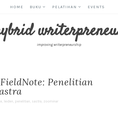
HOME
BUKU
PELATIHAN
EVENTS
hybrid writerpreneu
improving writerpreneurship
FieldNote: Penelitian
astra
te
,
leiden
,
penelitian
,
sastra
,
zoominar