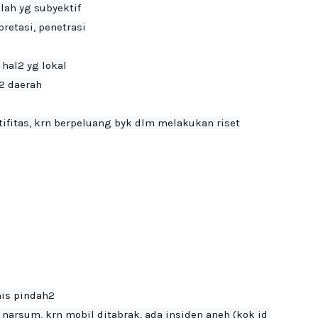
ah yg subyektif

etasi, penetrasi

hal2 yg lokal

 daerah

ifitas, krn berpeluang byk dlm melakukan riset

is pindah2

arsum, krn mobil ditabrak, ada insiden aneh (kok jd 