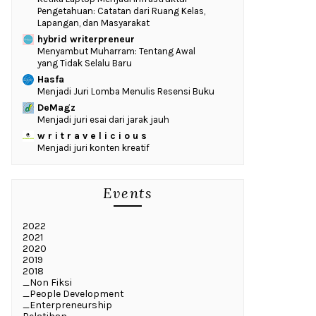
Pengetahuan: Catatan dari Ruang Kelas,
Lapangan, dan Masyarakat
hybrid writerpreneur
Menyambut Muharram: Tentang Awal
yang Tidak Selalu Baru
Hasfa
Menjadi Juri Lomba Menulis Resensi Buku
DeMagz
Menjadi juri esai dari jarak jauh
w r i t r a v e l i c i o u s
Menjadi juri konten kreatif
Events
2022
2021
2020
2019
2018
_Non Fiksi
_People Development
_Enterpreneurship