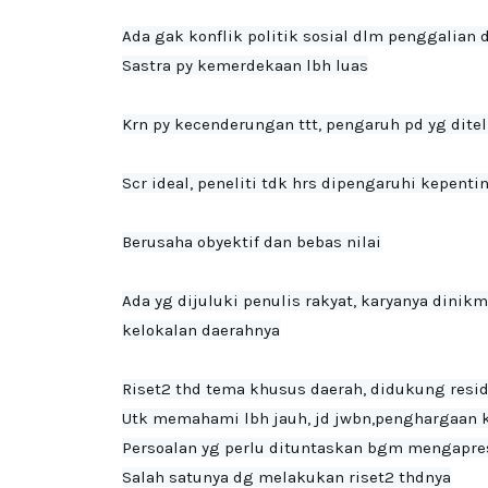
Ada gak konflik politik sosial dlm penggalian d
Sastra py kemerdekaan lbh luas

Krn py kecenderungan ttt, pengaruh pd yg ditelit
Scr ideal, peneliti tdk hrs dipengaruhi kepenti
Berusaha obyektif dan bebas nilai

Ada yg dijuluki penulis rakyat, karyanya dinik
kelokalan daerahnya

Riset2 thd tema khusus daerah, didukung resid
Utk memahami lbh jauh, jd jwbn,penghargaan
Persoalan yg perlu dituntaskan bgm mengapresi
Salah satunya dg melakukan riset2 thdnya
