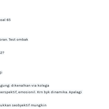
sal 65

oran. Test ombak

2?

i

agung: dikenalkan via kolega
erspektif, emosionil. Krn byk dinamika. Apalagi 
dukkan seobyektif mungkin