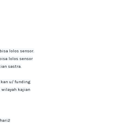
isa lolos sensor.

isa lolos sensor

an sastra.

ukan u/ funding
wilayah kajian

ari2
