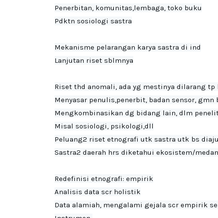
Penerbitan, komunitas,lembaga, toko buku

Pdktn sosiologi sastra

Mekanisme pelarangan karya sastra di ind

Lanjutan riset sblmnya
Riset thd anomali, ada yg mestinya dilarang tp b
Menyasar penulis,penerbit, badan sensor, gmn b
Mengkombinasikan dg bidang lain, dlm peneliti
Misal sosiologi, psikologi,dll

Peluang2 riset etnografi utk sastra utk bs diaj
Sastra2 daerah hrs diketahui ekosistem/medan 
Redefinisi etnografi: empirik

Analisis data scr holistik

Data alamiah, mengalami gejala scr empirik seh