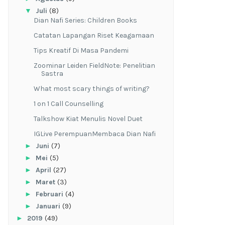
▼
Juli
(8)
Dian Nafi Series: Children Books
Catatan Lapangan Riset Keagamaan
Tips Kreatif Di Masa Pandemi
Zoominar Leiden FieldNote: Penelitian
Sastra
What most scary things of writing?
1 on 1 Call Counselling
Talkshow Kiat Menulis Novel Duet
IGLive PerempuanMembaca Dian Nafi
►
Juni
(7)
►
Mei
(5)
►
April
(27)
►
Maret
(3)
►
Februari
(4)
►
Januari
(9)
►
2019
(49)