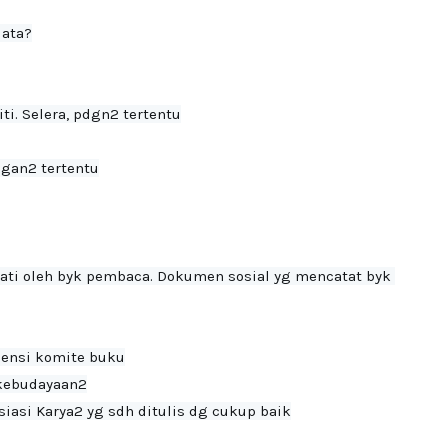
ata?

i. Selera, pdgn2 tertentu

ngan2 tertentu
mati oleh byk pembaca. Dokumen sosial yg mencatat byk 
ensi komite buku

 kebudayaan2
asi Karya2 yg sdh ditulis dg cukup baik
