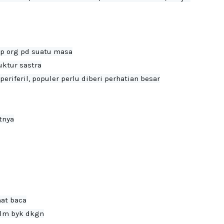
p org pd suatu masa

ktur sastra

eriferil, populer perlu diberi perhatian besar

nya

at baca

blm byk dkgn