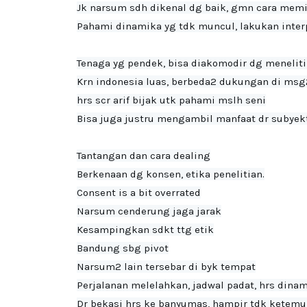
Jk narsum sdh dikenal dg baik, gmn cara memil
Pahami dinamika yg tdk muncul, lakukan interpr
Tenaga yg pendek, bisa diakomodir dg meneliti 
Krn indonesia luas, berbeda2 dukungan di msg2
hrs scr arif bijak utk pahami mslh seni
Bisa juga justru mengambil manfaat dr subyekt
Tantangan dan cara dealing

Berkenaan dg konsen, etika penelitian.

Consent is a bit overrated

Narsum cenderung jaga jarak

Kesampingkan sdkt ttg etik
Bandung sbg pivot

Narsum2 lain tersebar di byk tempat

Perjalanan melelahkan, jadwal padat, hrs dinam
Dr bekasi hrs ke banyumas, hampir tdk ketemu n