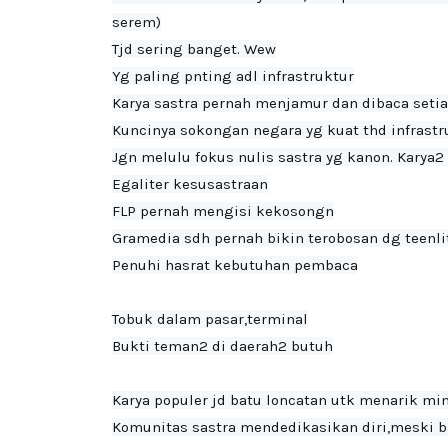
serem)

Tjd sering banget. Wew
Yg paling pnting adl infrastruktur

Karya sastra pernah menjamur dan dibaca setia
Kuncinya sokongan negara yg kuat thd infrastru
Jgn melulu fokus nulis sastra yg kanon. Karya2 p
Egaliter kesusastraan
FLP pernah mengisi kekosongn

Gramedia sdh pernah bikin terobosan dg teenlit
Penuhi hasrat kebutuhan pembaca

Tobuk dalam pasar,terminal

Bukti teman2 di daerah2 butuh

Karya populer jd batu loncatan utk menarik min
Komunitas sastra mendedikasikan diri,meski 