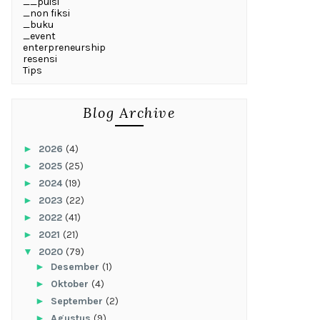
__puisi
_non fiksi
_buku
_event
enterpreneurship
resensi
Tips
Blog Archive
►
2026
(4)
►
2025
(25)
►
2024
(19)
►
2023
(22)
►
2022
(41)
►
2021
(21)
▼
2020
(79)
►
Desember
(1)
►
Oktober
(4)
►
September
(2)
►
Agustus
(9)