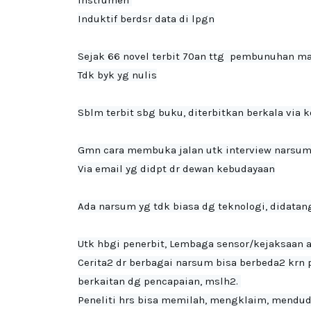
Instrumen 

Induktif berdsr data di lpgn

Sejak 66 novel terbit 70an ttg  pembunuhan ma
Tdk byk yg nulis
Sblm terbit sbg buku, diterbitkan berkala via k
Gmn cara membuka jalan utk interview narsum
Via email yg didpt dr dewan kebudayaan

Ada narsum yg tdk biasa dg teknologi, didatang
Utk hbgi penerbit, Lembaga sensor/kejaksaan 
Cerita2 dr berbagai narsum bisa berbeda2 krn p
berkaitan dg pencapaian, mslh2. 

Peneliti hrs bisa memilah, mengklaim, mendu