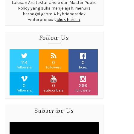
Lulusan Arsitektur Undip dan Master Public
Policy yang suka menjelajah, menulis
berbagai genre. A hybridparadox
writerpreneur.
click here →
Follow Us
114
0
0
followers
followers
likes
0
0
266
followers
subscribers
followers
Subscribe Us