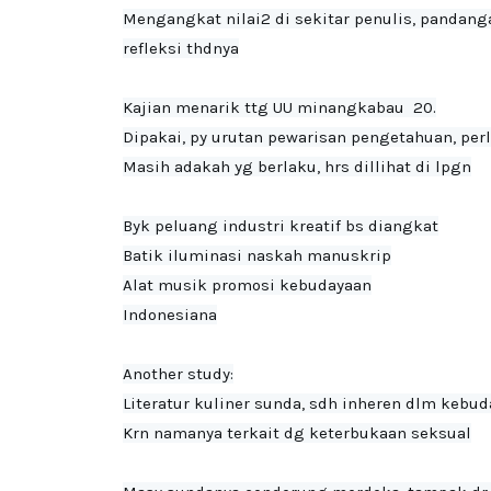
Mengangkat nilai2 di sekitar penulis, pandanga
refleksi thdnya
Kajian menarik ttg UU minangkabau  20.

Dipakai, py urutan pewarisan pengetahuan, perlu 
Masih adakah yg berlaku, hrs dillihat di lpgn

Byk peluang industri kreatif bs diangkat

Batik iluminasi naskah manuskrip

Alat musik promosi kebudayaan

Indonesiana
Another study:

Literatur kuliner sunda, sdh inheren dlm kebud
Krn namanya terkait dg keterbukaan seksual
