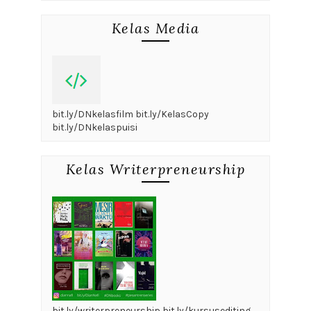
Kelas Media
bit.ly/DNkelasfilm bit.ly/KelasCopy
bit.ly/DNkelaspuisi
Kelas Writerpreneurship
bit.ly/writerpreneurship bit.ly/kursusediting