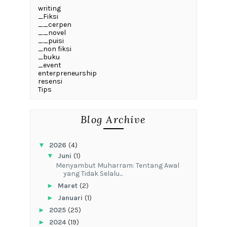
writing
_Fiksi
__cerpen
__novel
__puisi
_non fiksi
_buku
_event
enterpreneurship
resensi
Tips
Blog Archive
▼
2026
(4)
▼
Juni
(1)
Menyambut Muharram: Tentang Awal
yang Tidak Selalu...
►
Maret
(2)
►
Januari
(1)
►
2025
(25)
►
2024
(19)