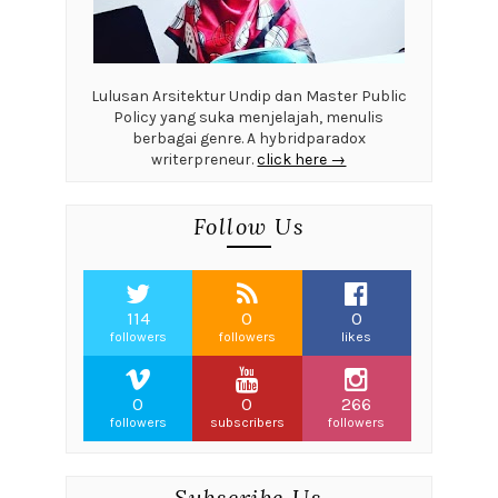
Lulusan Arsitektur Undip dan Master Public
Policy yang suka menjelajah, menulis
berbagai genre. A hybridparadox
writerpreneur.
click here →
Follow Us
114
0
0
followers
followers
likes
0
0
266
followers
subscribers
followers
Subscribe Us