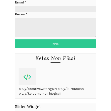
Email
*
Pesan
*
Kelas Non Fiksi
bit.ly/creativewritingDN bit.ly/kursusesai
bit.ly/kelasmemoirbiografi
Slider Widget