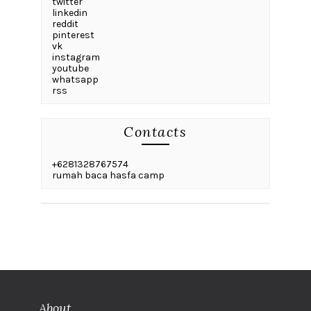
twitter
linkedin
reddit
pinterest
vk
instagram
youtube
whatsapp
rss
Contacts
+6281328767574
rumah baca hasfa camp
About