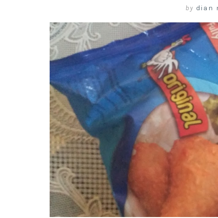
by
dian 