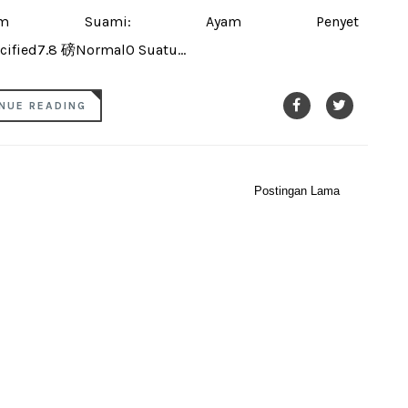
rhum Suami: Ayam Penyet
ified7.8 磅Normal0 Suatu...
NUE READING
Postingan Lama