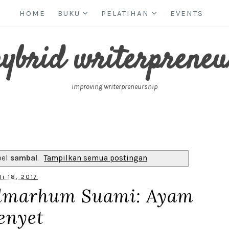
HOME
BUKU
PELATIHAN
EVENTS
hybrid writerpreneu
improving writerpreneurship
bel
sambal
.
Tampilkan semua postingan
li 18, 2017
Almarhum Suami: Ayam
enyet