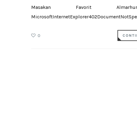
Masakan Favorit Alma
MicrosoftInternetExplorer402DocumentNotSpec
0
CONTI