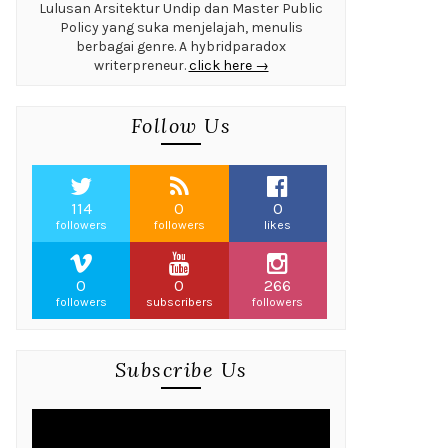
Lulusan Arsitektur Undip dan Master Public
Policy yang suka menjelajah, menulis
berbagai genre. A hybridparadox
writerpreneur.
click here →
Follow Us
114
0
0
followers
followers
likes
0
0
266
followers
subscribers
followers
Subscribe Us