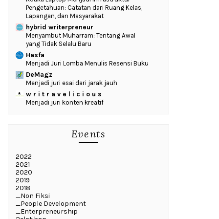
Pengetahuan: Catatan dari Ruang Kelas,
Lapangan, dan Masyarakat
hybrid writerpreneur
Menyambut Muharram: Tentang Awal
yang Tidak Selalu Baru
Hasfa
Menjadi Juri Lomba Menulis Resensi Buku
DeMagz
Menjadi juri esai dari jarak jauh
w r i t r a v e l i c i o u s
Menjadi juri konten kreatif
Events
2022
2021
2020
2019
2018
_Non Fiksi
_People Development
_Enterpreneurship