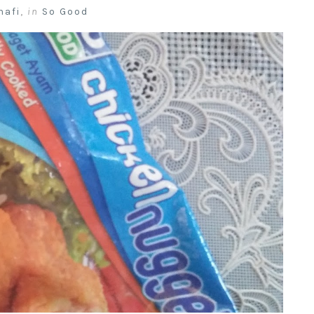
nafi
,
in
So Good