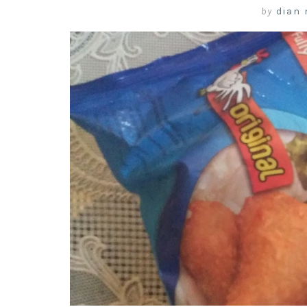
by
dian 