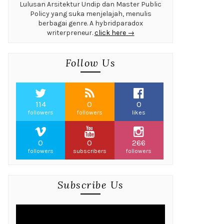
Lulusan Arsitektur Undip dan Master Public
Policy yang suka menjelajah, menulis
berbagai genre. A hybridparadox
writerpreneur.
click here →
Follow Us
114
0
0
followers
followers
likes
0
0
266
followers
subscribers
followers
Subscribe Us