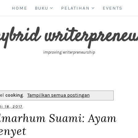
HOME
BUKU
PELATIHAN
EVENTS
hybrid writerpreneu
improving writerpreneurship
bel
cooking
.
Tampilkan semua postingan
li 18, 2017
Almarhum Suami: Ayam
enyet