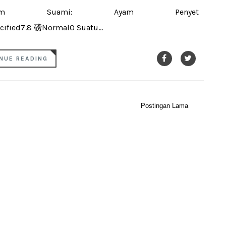
rhum Suami: Ayam Penyet
ified7.8 磅Normal0 Suatu...
NUE READING
Postingan Lama