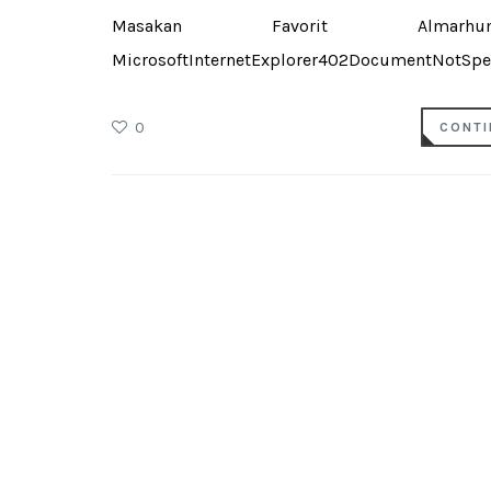
Masakan Favorit Alma
MicrosoftInternetExplorer402DocumentNotSpec
0
CONTI