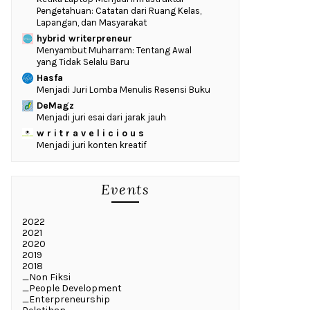
Pengetahuan: Catatan dari Ruang Kelas,
Lapangan, dan Masyarakat
hybrid writerpreneur
Menyambut Muharram: Tentang Awal
yang Tidak Selalu Baru
Hasfa
Menjadi Juri Lomba Menulis Resensi Buku
DeMagz
Menjadi juri esai dari jarak jauh
w r i t r a v e l i c i o u s
Menjadi juri konten kreatif
Events
2022
2021
2020
2019
2018
_Non Fiksi
_People Development
_Enterpreneurship