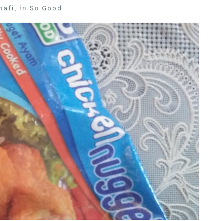
nafi
,
in
So Good