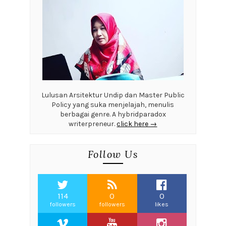
Lulusan Arsitektur Undip dan Master Public
Policy yang suka menjelajah, menulis
berbagai genre. A hybridparadox
writerpreneur.
click here →
Follow Us
114
0
0
followers
followers
likes