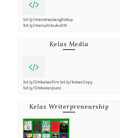
bit.ly/menataulanghidup
bit.ly/menulisbukuDN
Kelas Media
bit.ly/DNkelasfilm bit.ly/KelasCopy
bit.ly/DNkelaspuisi
Kelas Writerpreneurship