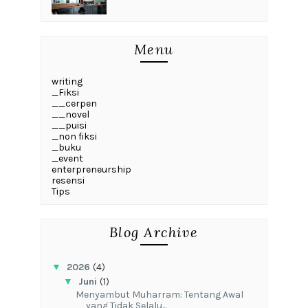
Menu
writing
_Fiksi
__cerpen
__novel
__puisi
_non fiksi
_buku
_event
enterpreneurship
resensi
Tips
Blog Archive
▼
2026
(4)
▼
Juni
(1)
Menyambut Muharram: Tentang Awal
yang Tidak Selalu...