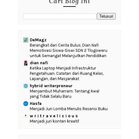
Cari Blog Ini
DeMagz
‎Berangkat dari Cerita Bulus, Dian Nafi
Memotivasi Siswa-Siswi SDN 2 Tlogoweru
untuk Semangat Melanjutkan Pendidikan
dian nafi
Ketika Laptop Menjadi Infrastruktur
Pengetahuan: Catatan dari Ruang Kelas,
Lapangan, dan Masyarakat
hybrid writerpreneur
Menyambut Muharram: Tentang Awal
yang Tidak Selalu Baru
Hasfa
Menjadi Juri Lomba Menulis Resensi Buku
w r i t r a v e l i c i o u s
Menjadi juri konten kreatif