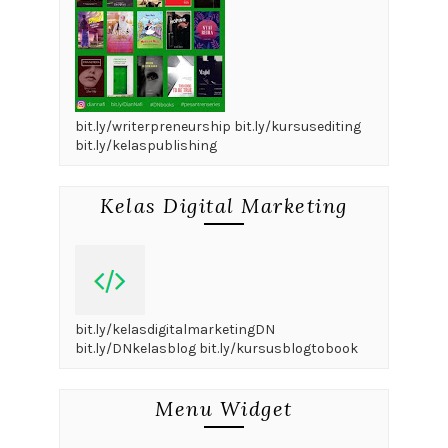
bit.ly/writerpreneurship bit.ly/kursusediting
bit.ly/kelaspublishing
Kelas Digital Marketing
bit.ly/kelasdigitalmarketingDN
bit.ly/DNkelasblog bit.ly/kursusblogtobook
Menu Widget