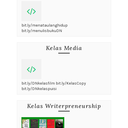
bit.ly/menataulanghidup
bit.ly/menulisbukuDN
Kelas Media
bit.ly/DNkelasfilm bit.ly/KelasCopy
bit.ly/DNkelaspuisi
Kelas Writerpreneurship