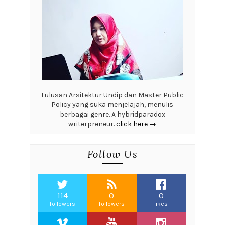
Lulusan Arsitektur Undip dan Master Public
Policy yang suka menjelajah, menulis
berbagai genre. A hybridparadox
writerpreneur.
click here →
Follow Us
114
0
0
followers
followers
likes