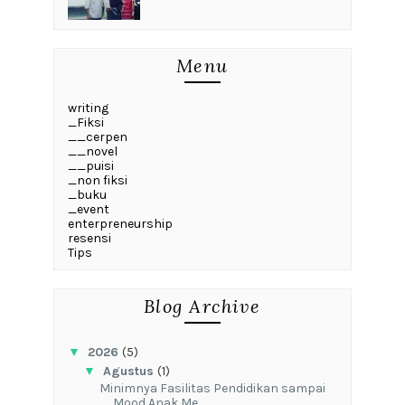
Menu
writing
_Fiksi
__cerpen
__novel
__puisi
_non fiksi
_buku
_event
enterpreneurship
resensi
Tips
Blog Archive
▼
2026
(5)
▼
Agustus
(1)
‎Minimnya Fasilitas Pendidikan sampai
Mood Anak Me...