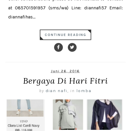
at 085701591957 (sms/wa) Line: diannafi57 Email:
diannafihas...
CONTINUE READING
Juni 26, 2016
Bergaya Di Hari Fitri
by
dian nafi
,
in
lomba