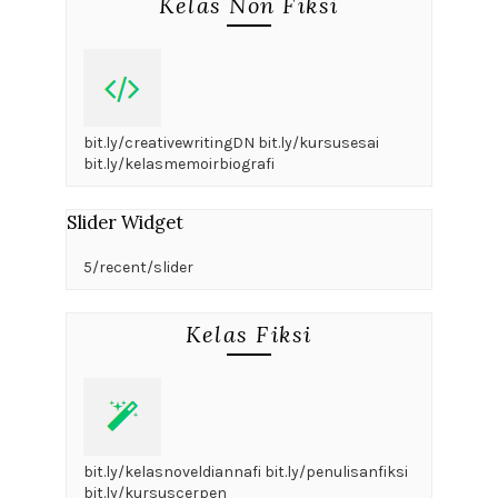
Kelas Non Fiksi
bit.ly/creativewritingDN bit.ly/kursusesai
bit.ly/kelasmemoirbiografi
Slider Widget
5/recent/slider
Kelas Fiksi
bit.ly/kelasnoveldiannafi bit.ly/penulisanfiksi
bit.ly/kursuscerpen