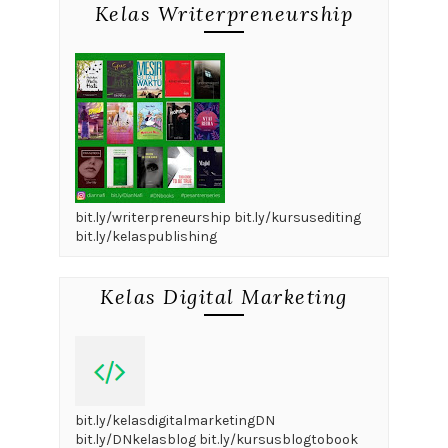
Kelas Writerpreneurship
bit.ly/writerpreneurship bit.ly/kursusediting
bit.ly/kelaspublishing
Kelas Digital Marketing
bit.ly/kelasdigitalmarketingDN
bit.ly/DNkelasblog bit.ly/kursusblogtobook