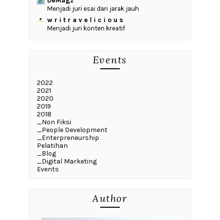
DeMagz
Menjadi juri esai dari jarak jauh
w r i t r a v e l i c i o u s
Menjadi juri konten kreatif
Events
2022
2021
2020
2019
2018
_Non Fiksi
_People Development
_Enterpreneurship
Pelatihan
_Blog
_Digital Marketing
Events
Author