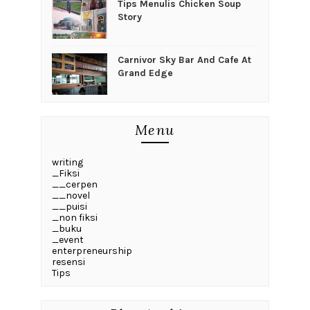
Tips Menulis Chicken Soup
Story
Carnivor Sky Bar And Cafe At
Grand Edge
Menu
writing
_Fiksi
__cerpen
__novel
__puisi
_non fiksi
_buku
_event
enterpreneurship
resensi
Tips