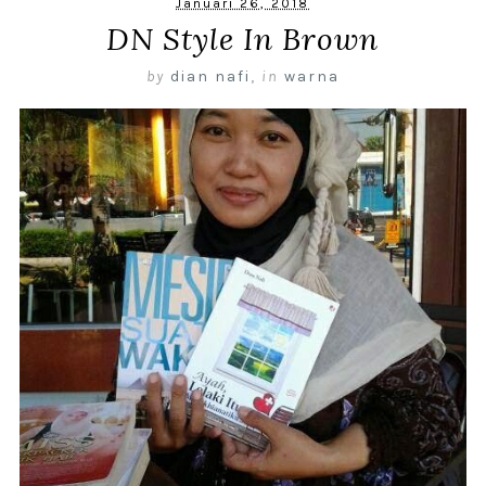
Januari 26, 2018
DN Style In Brown
by
dian nafi
,
in
warna