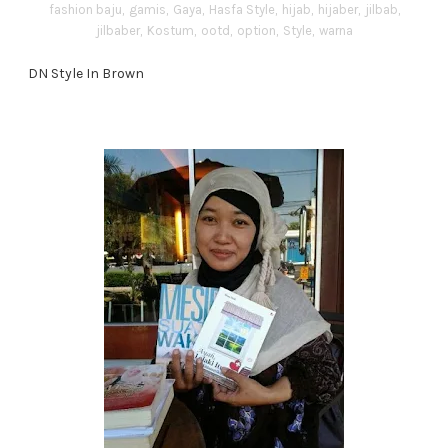
fashion baju
,
gamis
,
Gaya
,
Hasfa Style
,
hijab
,
hijaber
,
jilbab
,
jilbaber
,
Kostum
,
ootd
,
option
,
Style
,
warna
DN Style In Brown