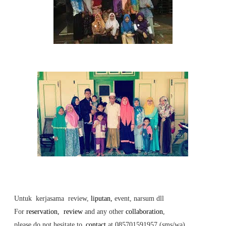
Untuk kerjasama review,
liputan,
event, narsum dll
For
reservation,
review
and any other
collaboration
,
please do not hesitate to
contact
at 085701591957 (sms/wa)