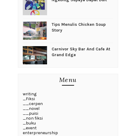
Tips Menulis Chicken Soup
Story
Carnivor Sky Bar And Cafe At
Grand Edge
Menu
writing
_Fiksi
__cerpen
__novel
__puisi
_non fiksi
_buku
_event
enterpreneurship