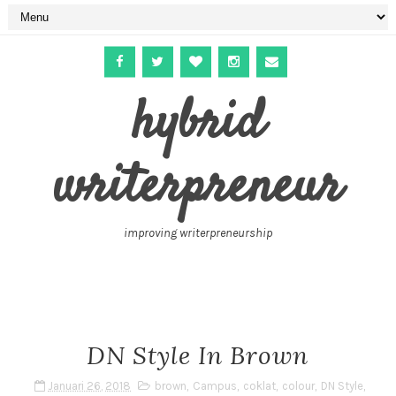
hybrid
writerpreneur
improving writerpreneurship
DN Style In Brown
Januari 26, 2018
brown
,
Campus
,
coklat
,
colour
,
DN Style
,