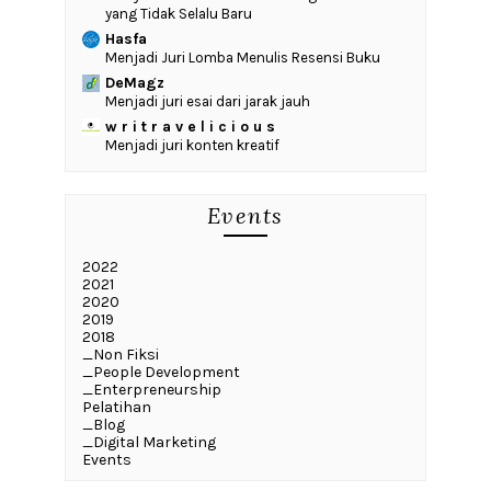
yang Tidak Selalu Baru
Hasfa
Menjadi Juri Lomba Menulis Resensi Buku
DeMagz
Menjadi juri esai dari jarak jauh
w r i t r a v e l i c i o u s
Menjadi juri konten kreatif
Events
2022
2021
2020
2019
2018
_Non Fiksi
_People Development
_Enterpreneurship
Pelatihan
_Blog
_Digital Marketing
Events