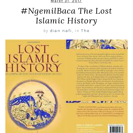
Maret 31, 2017
#NgemilBaca The Lost
Islamic History
by
dian nafi
,
in
The