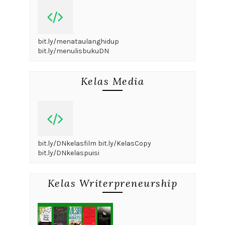
bit.ly/menataulanghidup
bit.ly/menulisbukuDN
Kelas Media
bit.ly/DNkelasfilm bit.ly/KelasCopy
bit.ly/DNkelaspuisi
Kelas Writerpreneurship