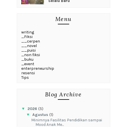
Selalu Baru
Menu
writing
_Fiksi
__cerpen
__novel
__puisi
_non fiksi
_buku
_event
enterpreneurship
resensi
Tips
Blog Archive
▼
2026
(5)
▼
Agustus
(1)
‎Minimnya Fasilitas Pendidikan sampai
Mood Anak Me...