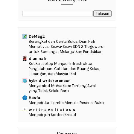
DeMagz
‎Berangkat dari Cerita Bulus, Dian Nafi
Memotivasi Siswa-Siswi SDN 2 Tlogoweru
untuk Semangat Melanjutkan Pendidikan
dian nafi
Ketika Laptop Menjadi Infrastruktur
Pengetahuan: Catatan dari Ruang Kelas,
Lapangan, dan Masyarakat
hybrid writerpreneur
Menyambut Muharram: Tentang Awal
yang Tidak Selalu Baru
Hasfa
Menjadi Juri Lomba Menulis Resensi Buku
w r i t r a v e l i c i o u s
Menjadi juri konten kreatif
Events