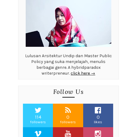
Lulusan Arsitektur Undip dan Master Public
Policy yang suka menjelajah, menulis
berbagai genre. A hybridparadox
writerpreneur.
click here →
Follow Us
114
0
0
followers
followers
likes