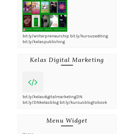
bit.ly/writerpreneurship bit.ly/kursusediting
bit.ly/kelaspublishing
Kelas Digital Marketing
bit.ly/kelasdigitalmarketingDN
bit.ly/DNkelasblog bit.ly/kursusblogtobook
Menu Widget