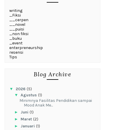
writing
_Fiksi
__cerpen
__novel
__puisi
_non fiksi
_buku
_event
enterpreneurship
resensi
Tips
Blog Archive
▼
2026
(5)
▼
Agustus
(1)
‎Minimnya Fasilitas Pendidikan sampai
Mood Anak Me...
►
Juni
(1)
►
Maret
(2)
►
Januari
(1)