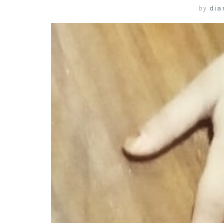
by
dia