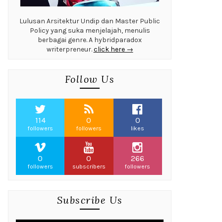
Lulusan Arsitektur Undip dan Master Public
Policy yang suka menjelajah, menulis
berbagai genre. A hybridparadox
writerpreneur.
click here →
Follow Us
114
0
0
followers
followers
likes
0
0
266
followers
subscribers
followers
Subscribe Us