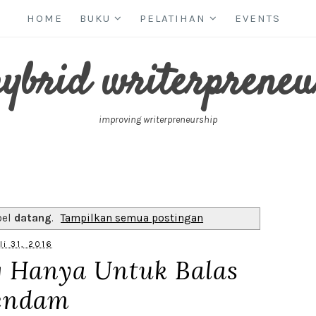
HOME
BUKU
PELATIHAN
EVENTS
hybrid writerpreneu
improving writerpreneurship
bel
datang
.
Tampilkan semua postingan
li 31, 2016
g Hanya Untuk Balas
endam