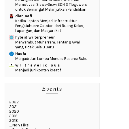
Memotivasi Siswa-Siswi SDN 2 Tlogoweru
untuk Semangat Melanjutkan Pendidikan
dian nafi
Ketika Laptop Menjadi Infrastruktur
Pengetahuan: Catatan dari Ruang Kelas,
Lapangan, dan Masyarakat
hybrid writerpreneur
Menyambut Muharram: Tentang Awal
yang Tidak Selalu Baru
Hasfa
Menjadi Juri Lomba Menulis Resensi Buku
w r i t r a v e l i c i o u s
Menjadi juri konten kreatif
Events
2022
2021
2020
2019
2018
_Non Fiksi