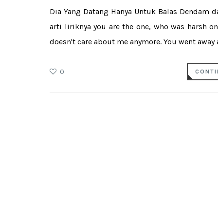
Dia Yang Datang Hanya Untuk Balas Dendam dan
arti liriknya you are the one, who was harsh o
doesn't care about me anymore. You went away an
0
CONTI