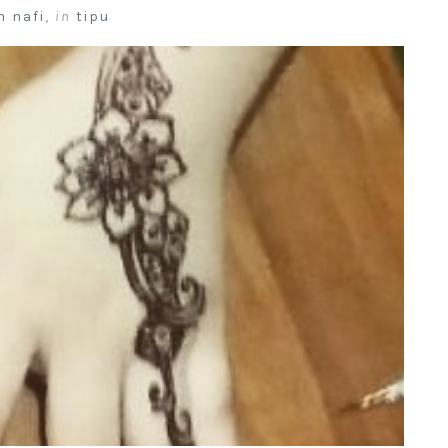
n nafi
,
in
tipu