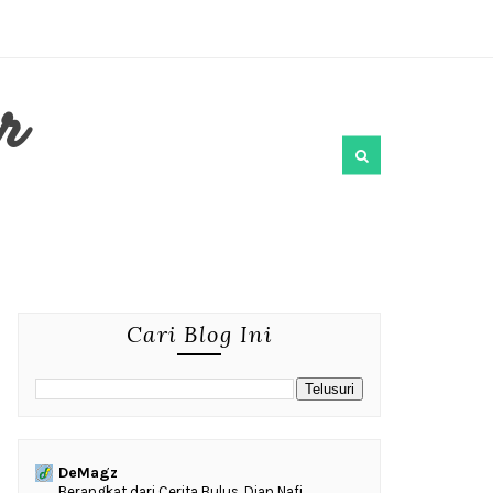
r
Cari Blog Ini
DeMagz
‎Berangkat dari Cerita Bulus, Dian Nafi