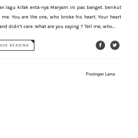
 lagu kifak enta-nya Maryam ini pas banget. berikut
n me. You are the one, who broke his heart. Your heart
d didn’t care. What are you saying ? Tell me, who...
NUE READING
Postingan Lama