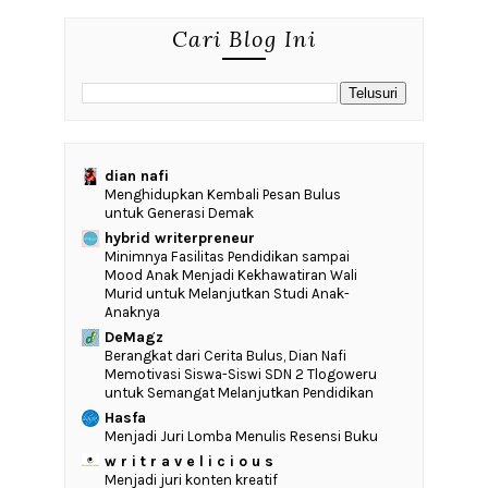
Cari Blog Ini
dian nafi
Menghidupkan Kembali Pesan Bulus
untuk Generasi Demak
hybrid writerpreneur
‎Minimnya Fasilitas Pendidikan sampai
Mood Anak Menjadi Kekhawatiran Wali
Murid untuk Melanjutkan Studi Anak-
Anaknya
DeMagz
‎Berangkat dari Cerita Bulus, Dian Nafi
Memotivasi Siswa-Siswi SDN 2 Tlogoweru
untuk Semangat Melanjutkan Pendidikan
Hasfa
Menjadi Juri Lomba Menulis Resensi Buku
w r i t r a v e l i c i o u s
Menjadi juri konten kreatif