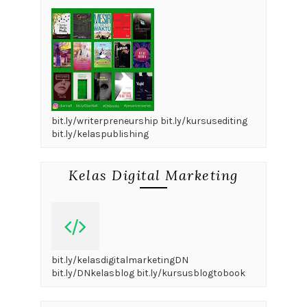
bit.ly/writerpreneurship bit.ly/kursusediting
bit.ly/kelaspublishing
Kelas Digital Marketing
bit.ly/kelasdigitalmarketingDN
bit.ly/DNkelasblog bit.ly/kursusblogtobook