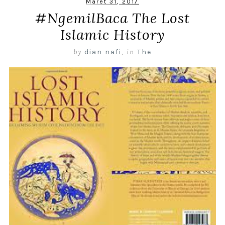
Maret 31, 2017
#NgemilBaca The Lost
Islamic History
by
dian nafi
,
in
The